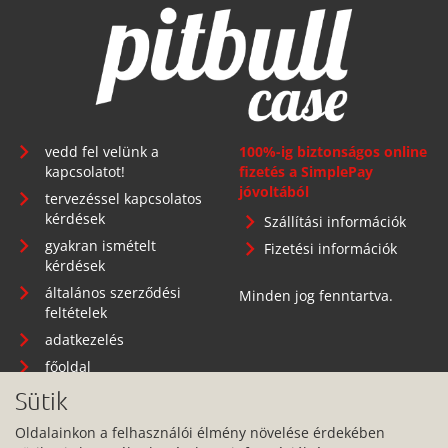
vedd fel velünk a
100%-ig biztonságos online
kapcsolatot!
fizetés a SimplePay
jóvoltából
tervezéssel kapcsolatos
kérdések
Szállítási információk
gyakran ismételt
Fizetési információk
kérdések
általános szerződési
Minden jog fenntartva.
feltételek
adatkezelés
főoldal
Sütik
Oldalainkon a felhasználói élmény növelése érdekében