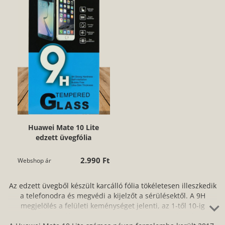
Huawei Mate 10 Lite
edzett üvegfólia
2.990 Ft
Webshop ár
Az edzett üvegből készült karcálló fólia tökéletesen illeszkedik
a telefonodra és megvédi a kijelzőt a sérülésektől. A 9H
megjelölés a felületi keménységet jelenti, az 1-től 10-ig
terjedő mohs-féle keménységi skálán. Ne aggódj, a fóliát