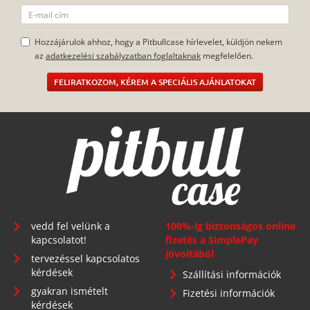
Hozzájárulok ahhoz, hogy a Pitbullcase hírlevelet, küldjön nekem
az
adatkezelési szabályzatban foglaltaknak
megfelelően.
FELIRATKOZOM, KÉREM A SPECIÁLIS AJÁNLATOKAT
vedd fel velünk a
100%-ig biztonságos online
kapcsolatot!
fizetés a SimplePay
jóvoltából
tervezéssel kapcsolatos
kérdések
Szállítási információk
gyakran ismételt
Fizetési információk
kérdések