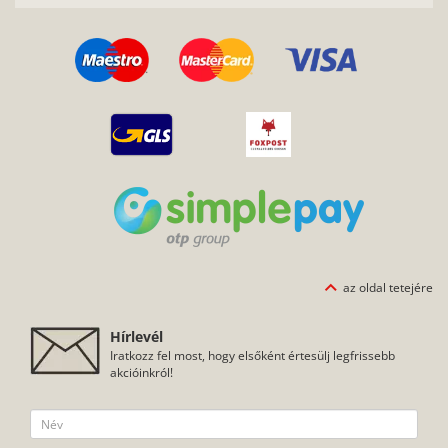
az oldal tetejére
Hírlevél
Iratkozz fel most, hogy elsőként értesülj legfrissebb
akcióinkról!