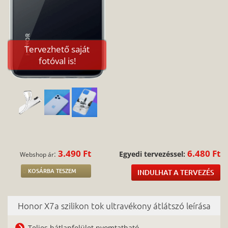
Tervezhető saját
fotóval is!
3.490 Ft
6.480 Ft
:
Egyedi tervezéssel:
Webshop ár
KOSÁRBA TESZEM
INDULHAT A TERVEZÉS
Honor X7a szilikon tok ultravékony átlátszó leírása
Teljes hátlapfelület nyomtatható