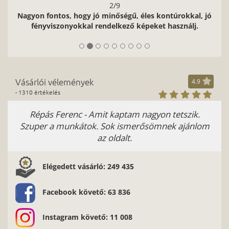
2/9
Nagyon fontos, hogy jó minőségű, éles kontúrokkal, jó
fényviszonyokkal rendelkező képeket használj.
Vásárlói vélemények
4.9
- 1310 értékelés
Répás Ferenc - Amit kaptam nagyon tetszik.
Szuper a munkátok. Sok ismerősömnek ajánlom
az oldalt.
Elégedett vásárló: 249 435
Facebook követő: 63 836
Instagram követő: 11 008