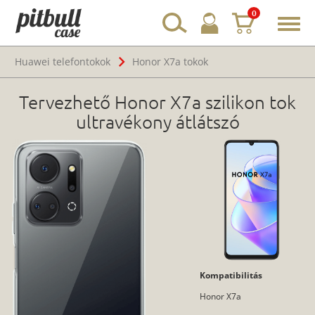
0
Toggl
navig
Huawei telefontokok
Honor X7a tokok
Tervezhető Honor X7a szilikon tok
ultravékony átlátszó
Kompatibilitás
Honor X7a