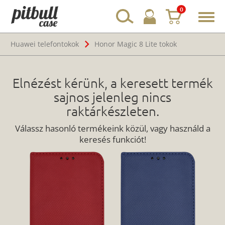
0
Toggl
navig
Huawei telefontokok
Honor Magic 8 Lite tokok
Elnézést kérünk, a keresett termék
sajnos jelenleg nincs
raktárkészleten.
Válassz hasonló termékeink közül, vagy használd a
keresés funkciót!