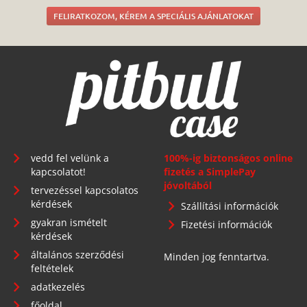
FELIRATKOZOM, KÉREM A SPECIÁLIS AJÁNLATOKAT
vedd fel velünk a
100%-ig biztonságos online
kapcsolatot!
fizetés a SimplePay
jóvoltából
tervezéssel kapcsolatos
kérdések
Szállítási információk
gyakran ismételt
Fizetési információk
kérdések
általános szerződési
Minden jog fenntartva.
feltételek
adatkezelés
főoldal