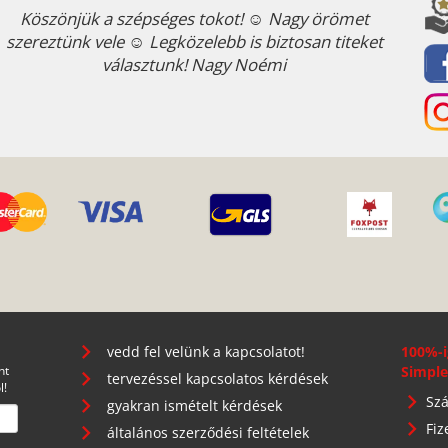
Köszönjük a szépséges tokot! ☺ Nagy örömet
szereztünk vele ☺ Legközelebb is biztosan titeket
választunk! Nagy Noémi
vedd fel velünk a kapcsolatot!
100%-i
nt
Simple
tervezéssel kapcsolatos kérdések
l!
Szá
gyakran ismételt kérdések
Fiz
általános szerződési feltételek