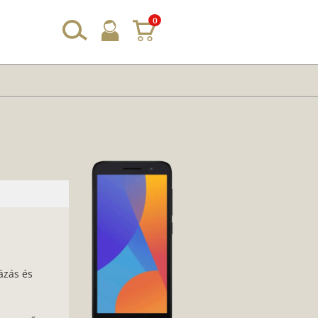
0
ázás és