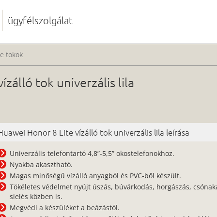
ügyfélszolgálat
te tokok
zálló tok univerzális lila
Huawei Honor 8 Lite vízálló tok univerzális lila leírása
Univerzális telefontartó 4,8”-5,5” okostelefonokhoz.
Nyakba akasztható.
Magas minőségű vízálló anyagból és PVC-ből készült.
Tökéletes védelmet nyújt úszás, búvárkodás, horgászás, csónak
síelés közben is.
Megvédi a készüléket a beázástól.