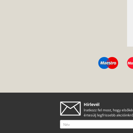
Hírlevél
Iratkozz fel most, hogy elsőké
értesülj legfrissebb akcióinkró