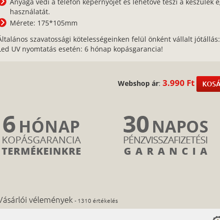
Anyaga védi a telefon képernyőjét és lehetővé teszi a készülék 
használatát.
Mérete: 175*105mm
Általános szavatossági kötelességeinken felül önként vállalt jótállás
Led UV nyomtatás esetén: 6 hónap kopásgarancia!
3.990 Ft
Webshop ár
:
KOSÁ
Vásárlói vélemények
- 1310 értékelés