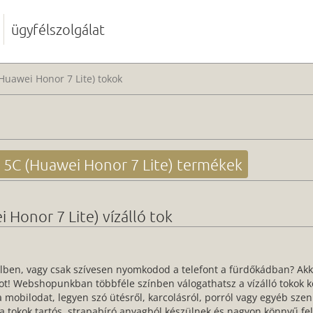
ügyfélszolgálat
Huawei Honor 7 Lite) tokok
5C (Huawei Honor 7 Lite) termékek
Honor 7 Lite) vízálló tok
zelben, vagy csak szívesen nyomkodod a telefont a fürdőkádban? Ak
kot! Webshopunkban többféle színben válogathatsz a vízálló tokok k
a mobilodat, legyen szó ütésről, karcolásról, porról vagy egyéb sze
 tokok tartós, strapabíró anyagból készülnek és nagyon könnyű felr