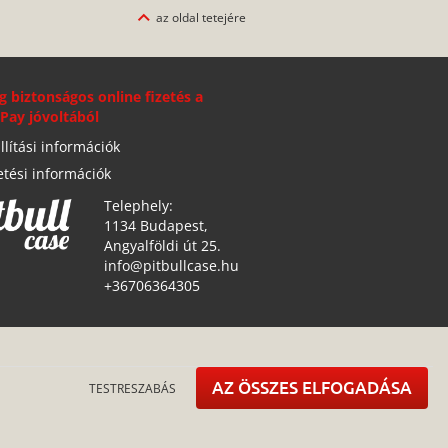
az oldal tetejére
g biztonságos online fizetés a
Pay jóvoltából
llítási információk
etési információk
Telephely:
1134 Budapest,
Angyalföldi út 25.
info@pitbullcase.hu
+36706364305
AZ ÖSSZES ELFOGADÁSA
TESTRESZABÁS