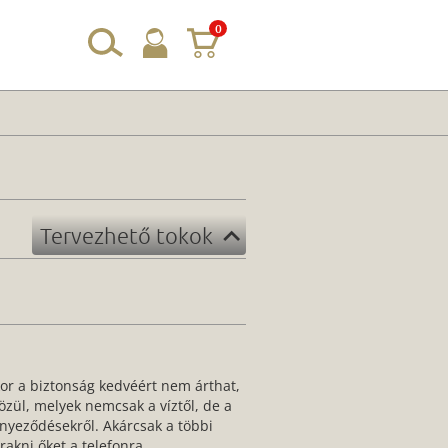
0
Tervezhető tokok
kor a biztonság kedvéért nem árthat,
özül, melyek nemcsak a víztől, de a
nnyeződésekről. Akárcsak a többi
akni őket a telefonra.