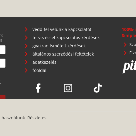
vedd fel velünk a kapcsolatot!
100%-i
nt
Simple
tervezéssel kapcsolatos kérdések
l!
Szá
gyakran ismételt kérdések
Fiz
általános szerződési feltételek
adatkezelés
főoldal
i
.
s használunk. Részletes