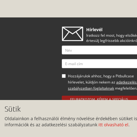
Hírlevél
Iratkozz fel most, hogy elsőké
értesülj legfrissebb akcióinkró
Hozzájárulok ahhoz, hogy a Pitbullcase
hírlevelet, küldjön nekem az
adatkezelés
szabályzatban foglaltaknak
megfelelően
FELIRATKOZOM, KÉREM A SPECIÁLIS
AJÁNLATOKAT
Sütik
Minden jog fenntartva.
Oldalainkon a felhasználói élmény növelése érdekében sütiket i
információk és az adatkezelési szabályzatunk
itt olvasható el
.