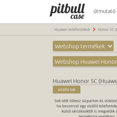
útmutató
Huawei telefontokok
Honor 5C (
Webshop termékek
Webshop Huawei Honor 
Huawei Honor 5C (Huawei 
vízálló tok
Sok időt töltesz vízparton és vízkö
ha beszerzel egy vízálló telefonto
külső sérülésektől is megvédik 
termékünk esetében, a