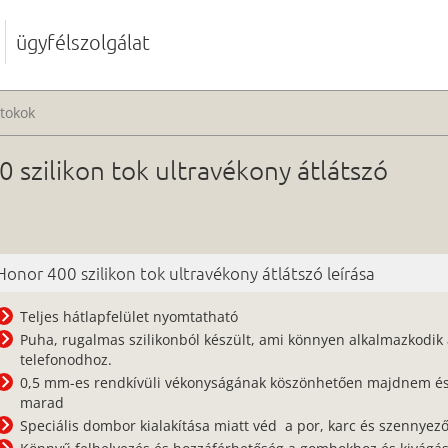
ügyfélszolgálat
tokok
 szilikon tok ultravékony átlátszó
Honor 400 szilikon tok ultravékony átlátszó leírása
Teljes hátlapfelület nyomtatható
Puha, rugalmas szilikonból készült, ami könnyen alkalmazkodik
telefonodhoz.
0,5 mm-es rendkívüli vékonyságának köszönhetően majdnem és
marad
Speciális dombor kialakítása miatt véd a por, karc és szennyez