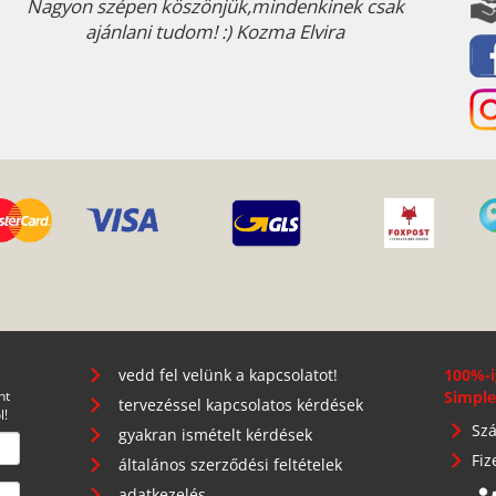
Nagyon szépen köszönjük,mindenkinek csak
ajánlani tudom! :) Kozma Elvira
vedd fel velünk a kapcsolatot!
100%-i
nt
Simple
tervezéssel kapcsolatos kérdések
l!
Szá
gyakran ismételt kérdések
Fiz
általános szerződési feltételek
adatkezelés