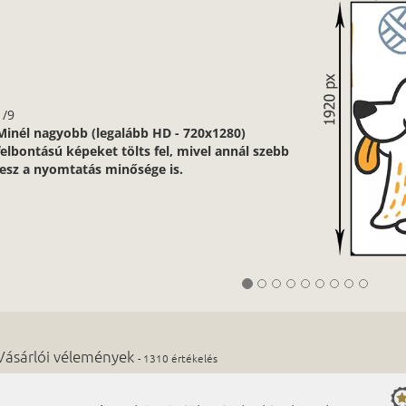
1/9
Minél nagyobb (legalább HD - 720x1280)
felbontású képeket tölts fel, mivel annál szebb
lesz a nyomtatás minősége is.
Vásárlói vélemények
- 1310 értékelés