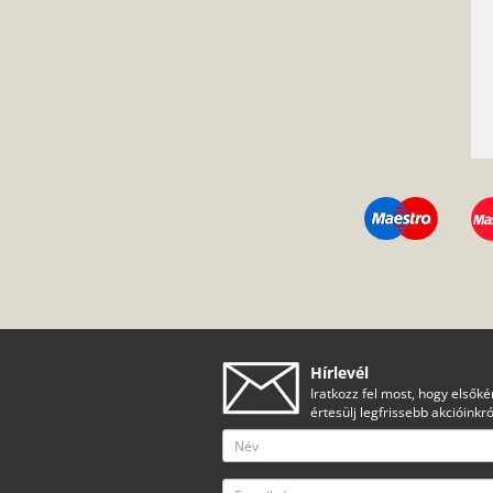
Hírlevél
Iratkozz fel most, hogy elsőké
értesülj legfrissebb akcióinkró