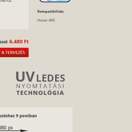
sokhoz
Kompatibilitás
:
Honor 400
6.480 Ft
ssel:
 A TERVEZÉS
vezéshez 9 pontban