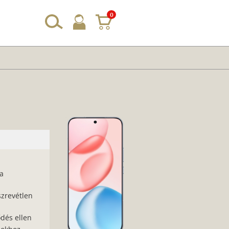
0
 a
zrevétlen
ődés ellen