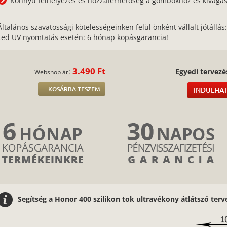
Könnyű felhelyezés és hozzáférhetőség a gombokhoz és kivágá
Általános szavatossági kötelességeinken felül önként vállalt jótállás
Led UV nyomtatás esetén: 6 hónap kopásgarancia!
3.490 Ft
:
Egyedi tervezé
Webshop ár
KOSÁRBA TESZEM
INDULHAT
Segítség a Honor 400 szilikon tok ultravékony átlátszó ter