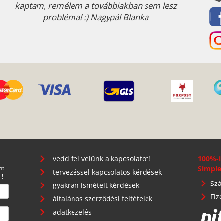
kaptam, remélem a továbbiakban sem lesz
probléma! :) Nagypál Blanka
vedd fel velünk a kapcsolatot!
100%-i
nt
Simple
tervezéssel kapcsolatos kérdések
l!
Szá
gyakran ismételt kérdések
Fiz
általános szerződési feltételek
adatkezelés