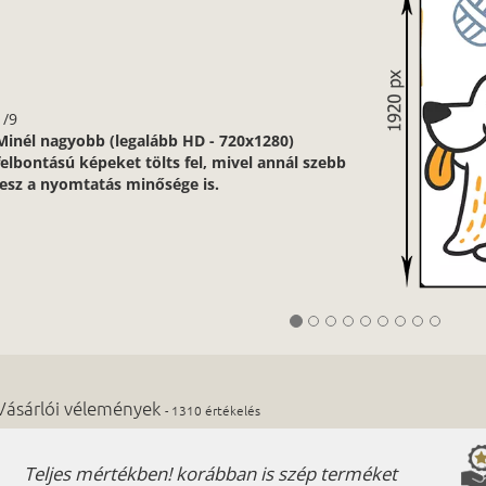
1/9
Minél nagyobb (legalább HD - 720x1280)
felbontású képeket tölts fel, mivel annál szebb
lesz a nyomtatás minősége is.
Vásárlói vélemények
- 1310 értékelés
Teljes mértékben! korábban is szép terméket