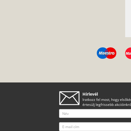
Hírlevél
Iratkozz fel most, hogy elsőké
értesülj legfrissebb akcióinkró