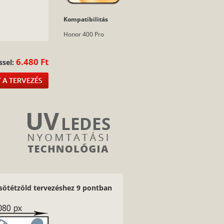
:
Kompatibilitás
Honor 400 Pro
6.480 Ft
ssel:
 A TERVEZÉS
sötétzöld tervezéshez 9 pontban