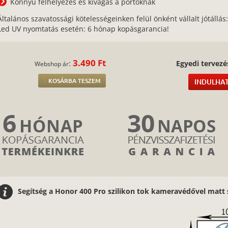
Könnyű felhelyezés és kivágás a portoknak
Általános szavatossági kötelességeinken felül önként vállalt jótállás
Led UV nyomtatás esetén: 6 hónap kopásgarancia!
3.490 Ft
:
Egyedi tervezé
Webshop ár
KOSÁRBA TESZEM
INDULHAT
Segítség a Honor 400 Pro szilikon tok kameravédővel matt 