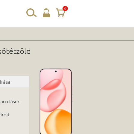
0
sötétzöld
írása
karcolások
tosít