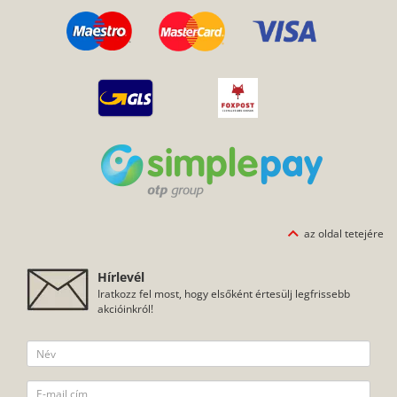
az oldal tetejére
Hírlevél
Iratkozz fel most, hogy elsőként értesülj legfrissebb
akcióinkról!