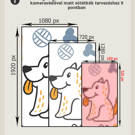
kameravédővel matt sötétkék tervezéshez 9
pontban
Nag