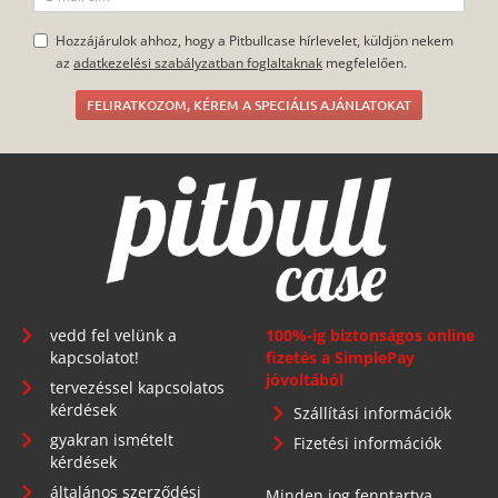
Hozzájárulok ahhoz, hogy a Pitbullcase hírlevelet, küldjön nekem
az
adatkezelési szabályzatban foglaltaknak
megfelelően.
FELIRATKOZOM, KÉREM A SPECIÁLIS AJÁNLATOKAT
vedd fel velünk a
100%-ig biztonságos online
kapcsolatot!
fizetés a SimplePay
jóvoltából
tervezéssel kapcsolatos
kérdések
Szállítási információk
gyakran ismételt
Fizetési információk
kérdések
általános szerződési
Minden jog fenntartva.