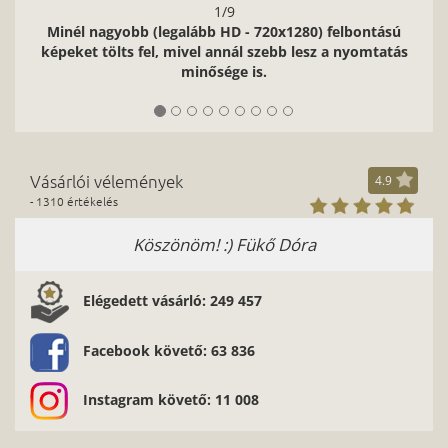
1/9
Minél nagyobb (legalább HD - 720x1280) felbontású
képeket tölts fel, mivel annál szebb lesz a nyomtatás
minősége is.
Vásárlói vélemények
4.9
- 1310 értékelés
Köszönöm! :) Fükő Dóra
Elégedett vásárló: 249 457
Facebook követő: 63 836
Instagram követő: 11 008