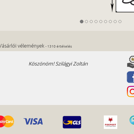
Vásárlói vélemények
- 1310 értékelés
Köszönöm! Szilágyi Zoltán
Kos