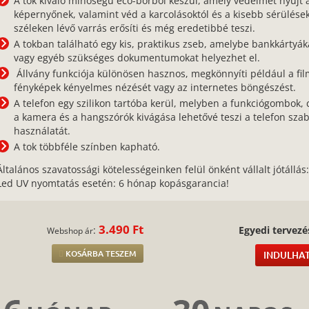
A tok kiváló minőségű eco-bőrből készül, amely védelmet nyújt 
képernyőnek, valamint véd a karcolásoktól és a kisebb sérülések
széleken lévő varrás erősíti és még eredetibbé teszi.
A tokban található egy kis, praktikus zseb, amelybe bankkártyák
vagy egyéb szükséges dokumentumokat helyezhet el.
Állvány funkciója különösen hasznos, megkönnyíti például a fil
fényképek kényelmes nézését vagy az internetes böngészést.
A telefon egy szilikon tartóba kerül, melyben a funkciógombok, 
a kamera és a hangszórók kivágása lehetővé teszi a telefon sza
használatát.
A tok többféle színben kapható.
Általános szavatossági kötelességeinken felül önként vállalt jótállás
Led UV nyomtatás esetén: 6 hónap kopásgarancia!
3.490 Ft
:
Egyedi tervezé
Webshop ár
KOSÁRBA TESZEM
INDULHAT