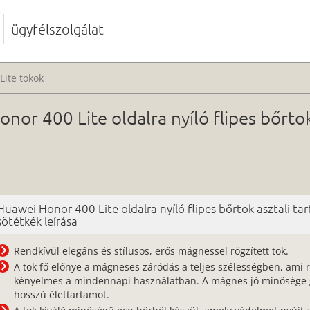
ügyfélszolgálat
Lite tokok
or 400 Lite oldalra nyíló flipes bőrtok
Huawei Honor 400 Lite oldalra nyíló flipes bőrtok asztali tar
sötétkék leírása
Rendkívül elegáns és stílusos, erős mágnessel rögzített tok.
A tok fő előnye a mágneses záródás a teljes szélességben, ami 
kényelmes a mindennapi használatban. A mágnes jó minősége g
hosszú élettartamot.