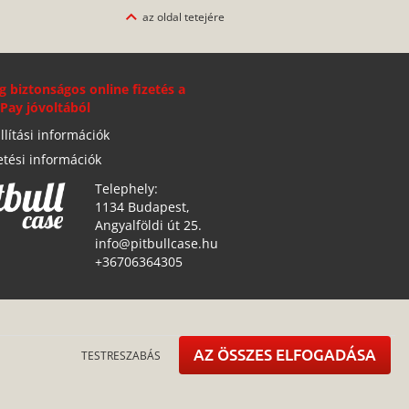
az oldal tetejére
g biztonságos online fizetés a
Pay jóvoltából
llítási információk
etési információk
Telephely:
1134 Budapest,
Angyalföldi út 25.
info@pitbullcase.hu
+36706364305
AZ ÖSSZES ELFOGADÁSA
TESTRESZABÁS