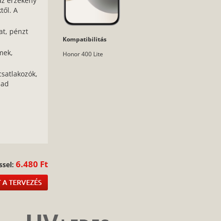
az érzékeny
től. A
at, pénzt
Kompatibilitás
mek,
Honor 400 Lite
csatlakozók,
bad
:
6.480 Ft
ssel:
 A TERVEZÉS