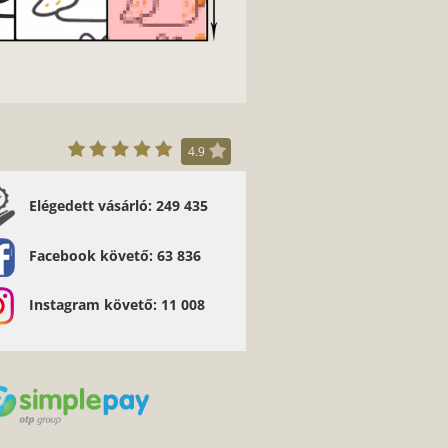
4.9
Elégedett vásárló: 249 435
zonom szépen megérkezett imádom <3<3
Bodnár Brigitta
Facebook követő: 63 836
Instagram követő: 11 008