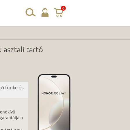
0
 asztali tartó
tó funkciós
rendkívül
arantálja a