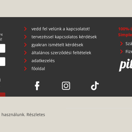
vedd fel velünk a kapcsolatot!
100%-i
nt
Simple
tervezéssel kapcsolatos kérdések
l!
Szá
gyakran ismételt kérdések
Fiz
általános szerződési feltételek
adatkezelés
főoldal
i
.
s használunk. Részletes