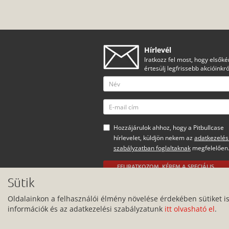
Hírlevél
Iratkozz fel most, hogy elsőké
értesülj legfrissebb akcióinkró
Hozzájárulok ahhoz, hogy a Pitbullcase
hírlevelet, küldjön nekem az
adatkezelés
szabályzatban foglaltaknak
megfelelően
FELIRATKOZOM, KÉREM A SPECIÁLIS
AJÁNLATOKAT
Sütik
Minden jog fenntartva.
Oldalainkon a felhasználói élmény növelése érdekében sütiket i
információk és az adatkezelési szabályzatunk
itt olvasható el
.