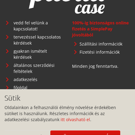
vedd fel velünk a
100%-ig biztonságos online
kapcsolatot!
fizetés a SimplePay
jóvoltából
tervezéssel kapcsolatos
kérdések
Szállítási információk
gyakran ismételt
Fizetési információk
kérdések
általános szerződési
Minden jog fenntartva.
feltételek
adatkezelés
főoldal
Sütik
Oldalainkon a felhasználói élmény növelése érdekében
sütiket is használunk. Részletes információk és az
Telephely: 1134 Budapest, Angyalföldi út 25.
adatkezelési szabályzatunk
itt olvasható el
.
info@pitbullcase.hu
+36706364305