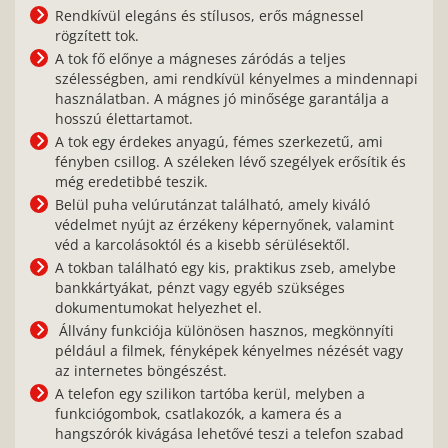
Rendkívül elegáns és stílusos, erős mágnessel
rögzített tok.
A tok fő előnye a mágneses záródás a teljes
szélességben, ami rendkívül kényelmes a mindennapi
használatban. A mágnes jó minősége garantálja a
hosszú élettartamot.
A tok egy érdekes anyagú, fémes szerkezetű, ami
fényben csillog. A széleken lévő szegélyek erősítik és
még eredetibbé teszik.
Belül puha velúrutánzat található, amely kiváló
védelmet nyújt az érzékeny képernyőnek, valamint
véd a karcolásoktól és a kisebb sérülésektől.
A tokban található egy kis, praktikus zseb, amelybe
bankkártyákat, pénzt vagy egyéb szükséges
dokumentumokat helyezhet el.
Állvány funkciója különösen hasznos, megkönnyíti
például a filmek, fényképek kényelmes nézését vagy
az internetes böngészést.
A telefon egy szilikon tartóba kerül, melyben a
funkciógombok, csatlakozók, a kamera és a
hangszórók kivágása lehetővé teszi a telefon szabad