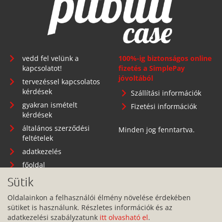
vedd fel velünk a
100%-ig biztonságos online
kapcsolatot!
fizetés a SimplePay
jóvoltából
tervezéssel kapcsolatos
kérdések
Szállítási információk
gyakran ismételt
Fizetési információk
kérdések
általános szerződési
Minden jog fenntartva.
feltételek
adatkezelés
főoldal
Sütik
Oldalainkon a felhasználói élmény növelése érdekében
sütiket is használunk. Részletes információk és az
Telephely: 1134 Budapest, Angyalföldi út 25.
adatkezelési szabályzatunk
itt olvasható el
.