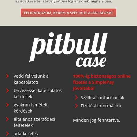
az
adatkezelési szabályzatban foglaltaknak
megfelelően.
FELIRATKOZOM, KÉREM A SPECIÁLIS AJÁNLATOKAT
vedd fel velünk a
100%-ig biztonságos online
kapcsolatot!
fizetés a SimplePay
jóvoltából
tervezéssel kapcsolatos
kérdések
Szállítási információk
gyakran ismételt
Fizetési információk
kérdések
általános szerződési
Minden jog fenntartva.
feltételek
adatkezelés