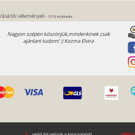
Vásárlói vélemények
- 1310 értékelés
Nagyon szépen köszönjük,mindenkinek csak
Palás
ajánlani tudom! :) Kozma Elvira
vedd fel velünk a kapcsolatot!
100%-i