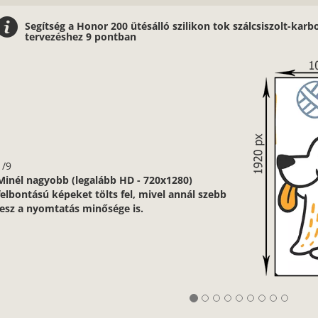
Segítség a Honor 200 ütésálló szilikon tok szálcsiszolt-kar
tervezéshez 9 pontban
1/9
Minél nagyobb (legalább HD - 720x1280)
felbontású képeket tölts fel, mivel annál szebb
lesz a nyomtatás minősége is.