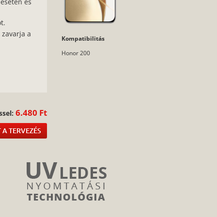
 esetén és
t.
 zavarja a
Kompatibilitás
Honor 200
:
6.480 Ft
ssel:
 A TERVEZÉS