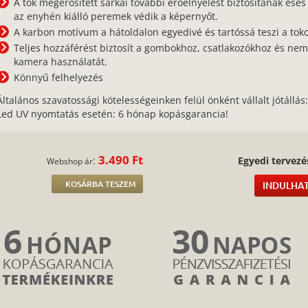
A tok megerősített sarkai további erőelnyelést biztosítanak esés
az enyhén kiálló peremek védik a képernyőt.
A karbon motívum a hátoldalon egyedivé és tartóssá teszi a toko
Teljes hozzáférést biztosít a gombokhoz, csatlakozókhoz és nem
kamera használatát.
Könnyű felhelyezés
Általános szavatossági kötelességeinken felül önként vállalt jótállás
Led UV nyomtatás esetén: 6 hónap kopásgarancia!
3.490 Ft
:
Egyedi tervezé
Webshop ár
KOSÁRBA TESZEM
INDULHAT