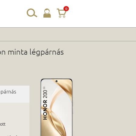
0
bon minta légpárnás
égpárnás
ott