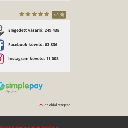
4.9
Elégedett vásárló: 249 435
ti Mónika - Szuper nagyon jó,gyors szàllitàs
csak ajànlani tudom mindenkinek
Facebook követő: 63 836
Instagram követő: 11 008
az oldal tetejére
g biztonságos online fizetés a