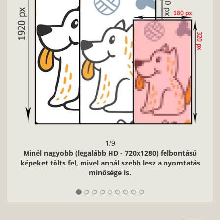
1/9
Minél nagyobb (legalább HD - 720x1280) felbontású
képeket tölts fel, mivel annál szebb lesz a nyomtatás
minősége is.