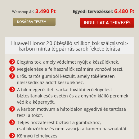
3.490 Ft
6.480 Ft
:
Egyedi tervezéssel:
Webshop ár
KOSÁRBA TESZEM
INDULHAT A TERVEZÉS
Huawei Honor 20 ütésálló szilikon tok szálcsiszolt-
karbon minta légpárnás sarok fekete leírása
Elegáns tok, amely védelmet nyújt a készüléknek.
Megjelenése a felhasználók számára vonzóvá teszi.
Erős, tartós gumiból készült, amely tökéletesen
illeszkedik az adott készülékhez.
A tok megerősített sarkai további erőelnyelést
biztosítanak esés esetén és az enyhén kiálló peremek
védik a képernyőt.
A karbon motívum a hátoldalon egyedivé és tartóssá
teszi a tokot.
Teljes hozzáférést biztosít a gombokhoz,
csatlakozókhoz és nem zavarja a kamera használatát.
Könnyű felhelyezés