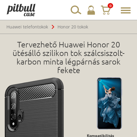
0
Toggl
navig
Huawei telefontokok
Honor 20 tokok
Tervezhető Huawei Honor 20
ütésálló szilikon tok szálcsiszolt-
karbon minta légpárnás sarok
fekete
Kompatibilitás