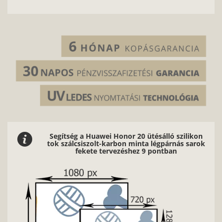
Segítség a Huawei Honor 20 ütésálló szilikon
tok szálcsiszolt-karbon minta légpárnás sarok
fekete tervezéshez 9 pontban
Nagy
f