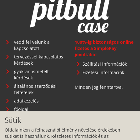
vedd fel velünk a
100%-ig biztonságos online
kapcsolatot!
fizetés a SimplePay
jóvoltából
tervezéssel kapcsolatos
kérdések
Szállítási információk
gyakran ismételt
Fizetési információk
kérdések
általános szerződési
Minden jog fenntartva.
feltételek
adatkezelés
főoldal
Sütik
Oldalainkon a felhasználói élmény növelése érdekében
sütiket is használunk. Részletes információk és az