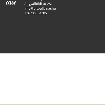
Angyalföldi út 25.
info@pitbullcase.hu
+36706364305