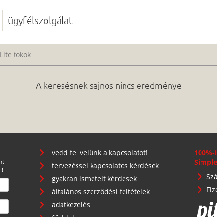
ügyfélszolgálat
Lite tokok
A keresésnek sajnos nincs eredménye
vedd fel velünk a kapcsolatot!
100%-i
nt
Simple
tervezéssel kapcsolatos kérdések
l!
Szá
gyakran ismételt kérdések
Fiz
általános szerződési feltételek
adatkezelés