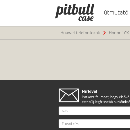
útmutató
Huawei telefontokok
Honor 10X 
Hírlevél
Iratkozz fel most, hogy elsőké
értesülj legfrissebb akcióinkró