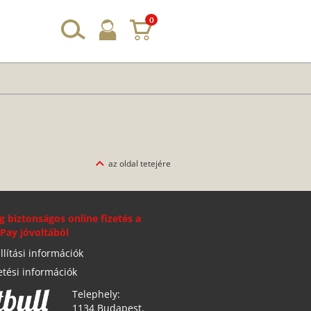
0
az oldal tetejére
g biztonságos online fizetés a
Pay jóvoltából
llítási információk
etési információk
Telephely:
1134 Budapest,