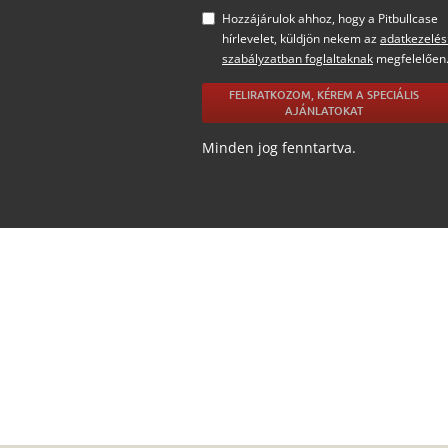
Hozzájárulok ahhoz, hogy a Pitbullcase
hírlevelet, küldjön nekem az
adatkezelés
szabályzatban foglaltaknak
megfelelően
FELIRATKOZOM, KÉREM A SPECIÁLIS
AJÁNLATOKAT
Minden jog fenntartva.