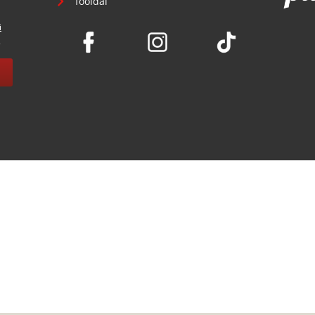
főoldal
i
.