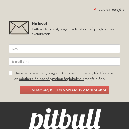
könnyen és egyszerűen fel tudod helyezni az okostelefonodra,
amihez segítséget nyújt a fóliához tartozó törlőkendő is. A
az oldal tetejére
protektornak a védelem mellett számos előnye van: nem
gyűjti az ujjlenyomatokat, zsírtaszító hatása van és nem kopik.
Hírlevél
Iratkozz fel most, hogy elsőként értesülj legfrissebb
akcióinkról!
Hozzájárulok ahhoz, hogy a Pitbullcase hírlevelet, küldjön nekem
az
adatkezelési szabályzatban foglaltaknak
megfelelően.
FELIRATKOZOM, KÉREM A SPECIÁLIS AJÁNLATOKAT