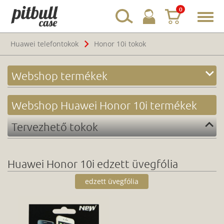
0
Toggl
navig
Huawei telefontokok
Honor 10i tokok
Webshop termékek
Webshop Huawei Honor 10i termékek
Tervezhető tokok
Huawei Honor 10i edzett üvegfólia
edzett üvegfólia