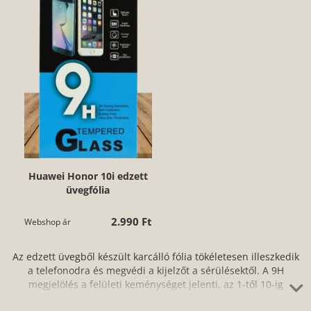
Huawei Honor 10i edzett
üvegfólia
2.990 Ft
Webshop ár
Az edzett üvegből készült karcálló fólia tökéletesen illeszkedik
a telefonodra és megvédi a kijelzőt a sérülésektől. A 9H
megjelölés a felületi keménységet jelenti, az 1-től 10-ig
terjedő mohs-féle keménységi skálán. Ne aggódj, a fóliát