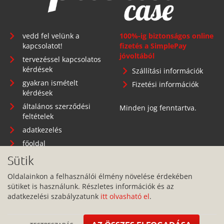
vedd fel velünk a
100%-ig biztonságos online
kapcsolatot!
fizetés a SimplePay
jóvoltából
tervezéssel kapcsolatos
kérdések
Szállítási információk
gyakran ismételt
Fizetési információk
kérdések
általános szerződési
Minden jog fenntartva.
feltételek
adatkezelés
főoldal
Sütik
Oldalainkon a felhasználói élmény növelése érdekében
sütiket is használunk. Részletes információk és az
Telephely: 1134 Budapest, Angyalföldi út 25.
adatkezelési szabályzatunk
itt olvasható el
.
info@pitbullcase.hu
+36706364305