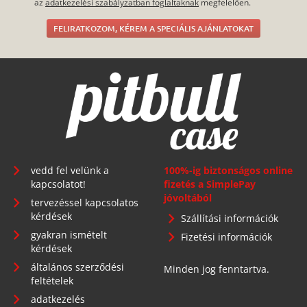
az
adatkezelési szabályzatban foglaltaknak
megfelelően.
FELIRATKOZOM, KÉREM A SPECIÁLIS AJÁNLATOKAT
vedd fel velünk a
100%-ig biztonságos online
kapcsolatot!
fizetés a SimplePay
jóvoltából
tervezéssel kapcsolatos
kérdések
Szállítási információk
gyakran ismételt
Fizetési információk
kérdések
általános szerződési
Minden jog fenntartva.
feltételek
adatkezelés