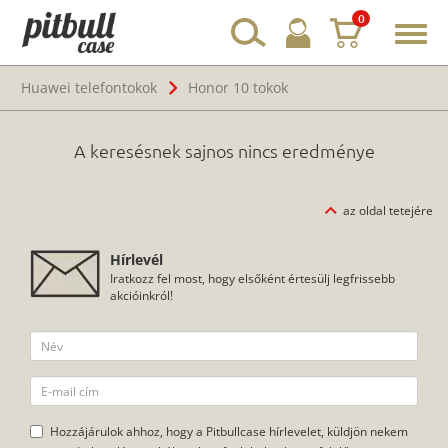
0
Toggl
navig
Huawei telefontokok
Honor 10 tokok
A keresésnek sajnos nincs eredménye
az oldal tetejére
Hírlevél
Iratkozz fel most, hogy elsőként értesülj legfrissebb
akcióinkról!
Hozzájárulok ahhoz, hogy a Pitbullcase hírlevelet, küldjön nekem