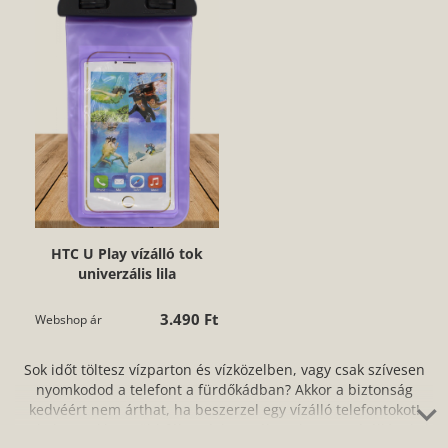
HTC U Play vízálló tok
univerzális lila
3.490 Ft
Webshop ár
Sok időt töltesz vízparton és vízközelben, vagy csak szívesen
nyomkodod a telefont a fürdőkádban? Akkor a biztonság
kedvéért nem árthat, ha beszerzel egy vízálló telefontokot!
Webshopunkban többféle színben válogathatsz a vízálló tokok