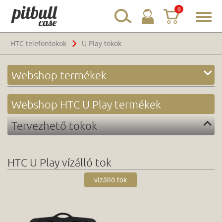
0
Toggl
navig
HTC telefontokok
U Play tokok
Webshop termékek
Webshop HTC U Play termékek
Tervezhető tokok
HTC U Play vízálló tok
vízálló tok