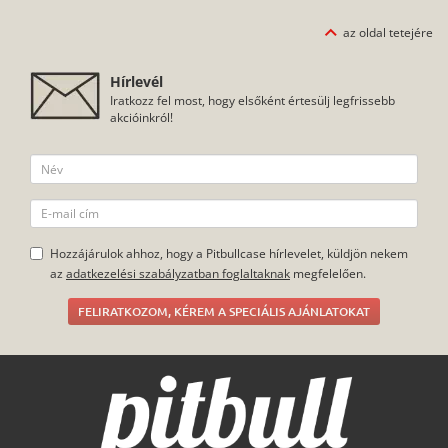
közül, melyek nemcsak a víztől, de a külső sérülésektől is
megvédik a mobilodat, legyen szó ütésről, karcolásról, porról
az oldal tetejére
vagy egyéb szennyeződésekről. Akárcsak a többi termékünk
esetében, a tokok tartós, strapabíró anyagból készülnek és
nagyon könnyű felrakni őket a telefonra.
Hírlevél
Iratkozz fel most, hogy elsőként értesülj legfrissebb
akcióinkról!
Hozzájárulok ahhoz, hogy a Pitbullcase hírlevelet, küldjön nekem
az
adatkezelési szabályzatban foglaltaknak
megfelelően.
FELIRATKOZOM, KÉREM A SPECIÁLIS AJÁNLATOKAT