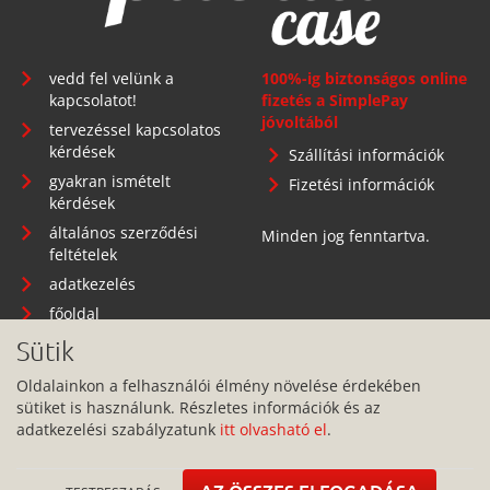
vedd fel velünk a
100%-ig biztonságos online
kapcsolatot!
fizetés a SimplePay
jóvoltából
tervezéssel kapcsolatos
kérdések
Szállítási információk
gyakran ismételt
Fizetési információk
kérdések
általános szerződési
Minden jog fenntartva.
feltételek
adatkezelés
főoldal
Sütik
Oldalainkon a felhasználói élmény növelése érdekében
sütiket is használunk. Részletes információk és az
Telephely: 1134 Budapest, Angyalföldi út 25.
adatkezelési szabályzatunk
itt olvasható el
.
info@pitbullcase.hu
+36706364305