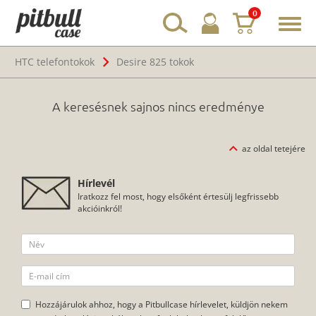
0
Toggl
navig
HTC telefontokok
Desire 825 tokok
A keresésnek sajnos nincs eredménye
az oldal tetejére
Hírlevél
Iratkozz fel most, hogy elsőként értesülj legfrissebb
akcióinkról!
Hozzájárulok ahhoz, hogy a Pitbullcase hírlevelet, küldjön nekem