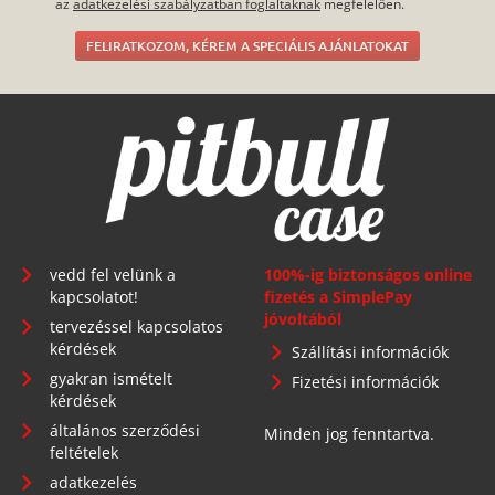
az
adatkezelési szabályzatban foglaltaknak
megfelelően.
FELIRATKOZOM, KÉREM A SPECIÁLIS AJÁNLATOKAT
vedd fel velünk a
100%-ig biztonságos online
kapcsolatot!
fizetés a SimplePay
jóvoltából
tervezéssel kapcsolatos
kérdések
Szállítási információk
gyakran ismételt
Fizetési információk
kérdések
általános szerződési
Minden jog fenntartva.
feltételek
adatkezelés