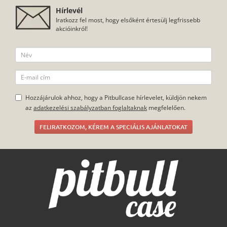
eltávolítása is. Ideális választás, ha saját magadnak terveznél
tokot, hiszen a teljes hátlapfelület nyomtatható.
Hírlevél
Iratkozz fel most, hogy elsőként értesülj legfrissebb
akcióinkról!
Hozzájárulok ahhoz, hogy a Pitbullcase hírlevelet, küldjön nekem
az
adatkezelési szabályzatban foglaltaknak
megfelelően.
FELIRATKOZOM, KÉREM A SPECIÁLIS AJÁNLATOKAT