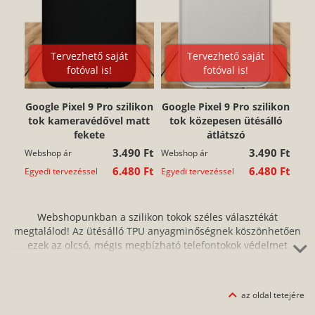
Tervezhető saját
Tervezhető saját
fotóval is!
fotóval is!
Google Pixel 9 Pro szilikon
Google Pixel 9 Pro szilikon
tok kameravédővel matt
tok közepesen ütésálló
fekete
átlátszó
3.490 Ft
3.490 Ft
Webshop ár
Webshop ár
6.480 Ft
6.480 Ft
Egyedi tervezéssel
Egyedi tervezéssel
Webshopunkban a szilikon tokok széles választékát
megtalálod! Az ütésálló TPU anyagminőségnek köszönhetően
ezek az olcsó, mégis megbízható telefontokok védelmet
nyújtanak az ütés, a karc, a por és a szennyeződés ellen,
miközben a szilikon nagyfokú rugalmassága miatt tökéletesen
illeszkednek a készülékedre. Nagyon könnyen és egyszerűen
az oldal tetejére
fel tudod helyezni az okostelefonra, és ugyanilyen gyors az