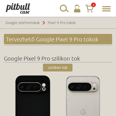
0
Toggl
navig
Google telefontokok
Pixel 9 Pro tokok
Tervezhető Google Pixel 9 Pro tokok
Google Pixel 9 Pro szilikon tok
szilikon tok