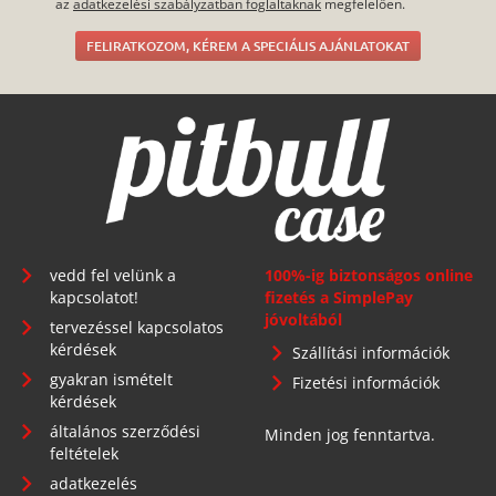
az
adatkezelési szabályzatban foglaltaknak
megfelelően.
FELIRATKOZOM, KÉREM A SPECIÁLIS AJÁNLATOKAT
vedd fel velünk a
100%-ig biztonságos online
kapcsolatot!
fizetés a SimplePay
jóvoltából
tervezéssel kapcsolatos
kérdések
Szállítási információk
gyakran ismételt
Fizetési információk
kérdések
általános szerződési
Minden jog fenntartva.
feltételek
adatkezelés