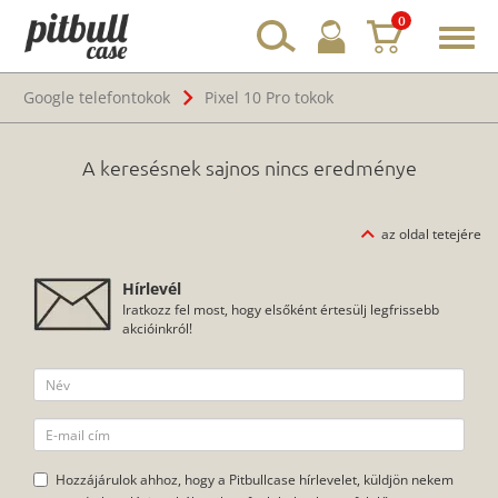
0
Toggl
navig
Google telefontokok
Pixel 10 Pro tokok
A keresésnek sajnos nincs eredménye
az oldal tetejére
Hírlevél
Iratkozz fel most, hogy elsőként értesülj legfrissebb
akcióinkról!
Hozzájárulok ahhoz, hogy a Pitbullcase hírlevelet, küldjön nekem