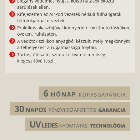
Elegáns védelmet nyújt a külső hatások okozta
sérülések ellen.
Kifejezetten az AirPod vezeték nélküli fülhallgatók
töltőtokjához tervezték.
Praktikus akasztójával könnyedén rögzíthető táskákon,
öveken, ruházaton.
A védőtok szilikon anyagból készült, mely megkönnyíti
a felhelyezést a rugalmassága folytán.
Tartós, ütésálló, színtartó kivitele minőségi
kiegészítővé teszi.