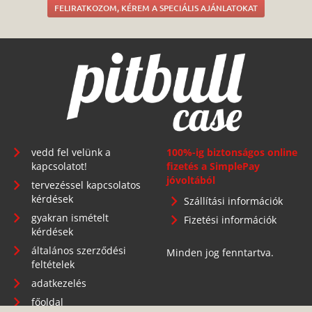
FELIRATKOZOM, KÉREM A SPECIÁLIS AJÁNLATOKAT
vedd fel velünk a
100%-ig biztonságos online
kapcsolatot!
fizetés a SimplePay
jóvoltából
tervezéssel kapcsolatos
kérdések
Szállítási információk
gyakran ismételt
Fizetési információk
kérdések
általános szerződési
Minden jog fenntartva.
feltételek
adatkezelés
főoldal