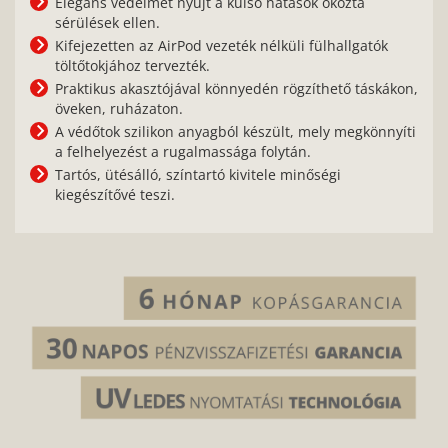
Elegáns védelmet nyújt a külső hatások okozta
sérülések ellen.
Kifejezetten az AirPod vezeték nélküli fülhallgatók
töltőtokjához tervezték.
Praktikus akasztójával könnyedén rögzíthető táskákon,
öveken, ruházaton.
A védőtok szilikon anyagból készült, mely megkönnyíti
a felhelyezést a rugalmassága folytán.
Tartós, ütésálló, színtartó kivitele minőségi
kiegészítővé teszi.