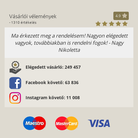
Vásárlói vélemények
4.9
- 1310 értékelés
Ma érkezett meg a rendelésem! Nagyon elégedett
Kiv
vagyok, továbbiakban is rendelni fogok! - Nagy
Nikoletta
Elégedett vásárló: 249 457
Facebook követő: 63 836
Instagram követő: 11 008