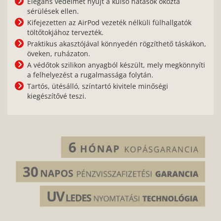
Elegáns védelmet nyújt a külső hatások okozta
sérülések ellen.
Kifejezetten az AirPod vezeték nélküli fülhallgatók
töltőtokjához tervezték.
Praktikus akasztójával könnyedén rögzíthető táskákon,
öveken, ruházaton.
A védőtok szilikon anyagból készült, mely megkönnyíti
a felhelyezést a rugalmassága folytán.
Tartós, ütésálló, színtartó kivitele minőségi
kiegészítővé teszi.