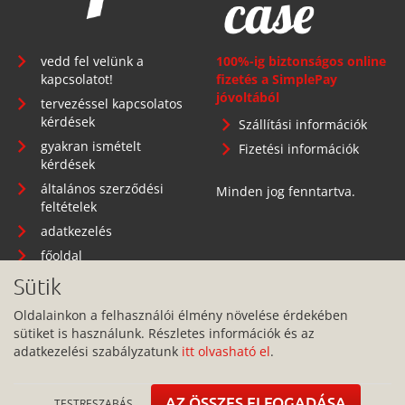
vedd fel velünk a
100%-ig biztonságos online
kapcsolatot!
fizetés a SimplePay
jóvoltából
tervezéssel kapcsolatos
kérdések
Szállítási információk
gyakran ismételt
Fizetési információk
kérdések
általános szerződési
Minden jog fenntartva.
feltételek
adatkezelés
főoldal
Sütik
Oldalainkon a felhasználói élmény növelése érdekében
Telephely: 1134 Budapest, Angyalföldi út 25.
sütiket is használunk. Részletes információk és az
adatkezelési szabályzatunk
itt olvasható el
.
info@pitbullcase.hu
+36706364305
AZ ÖSSZES ELFOGADÁSA
TESTRESZABÁS