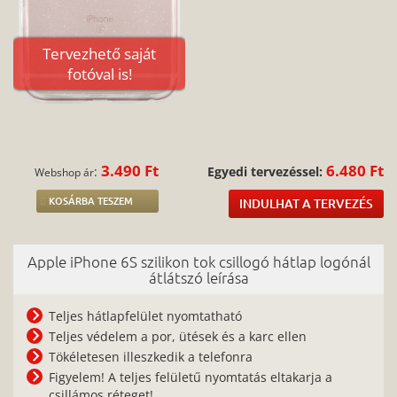
Tervezhető saját
fotóval is!
3.490 Ft
6.480 Ft
:
Egyedi tervezéssel:
Webshop ár
KOSÁRBA TESZEM
INDULHAT A TERVEZÉS
Apple iPhone 6S szilikon tok csillogó hátlap logónál
átlátszó leírása
Teljes hátlapfelület nyomtatható
Teljes védelem a por, ütések és a karc ellen
Tökéletesen illeszkedik a telefonra
Figyelem! A teljes felületű nyomtatás eltakarja a
csillámos réteget!