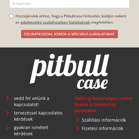
Hozzájárulok ahhoz, hogy a Pitbullcase hírlevelet, küldjön nekem
az
adatkezelési szabályzatban foglaltaknak
megfelelően.
FELIRATKOZOM, KÉREM A SPECIÁLIS AJÁNLATOKAT
vedd fel velünk a
100%-ig biztonságos online
kapcsolatot!
fizetés a SimplePay
jóvoltából
tervezéssel kapcsolatos
kérdések
Szállítási információk
gyakran ismételt
Fizetési információk
kérdések