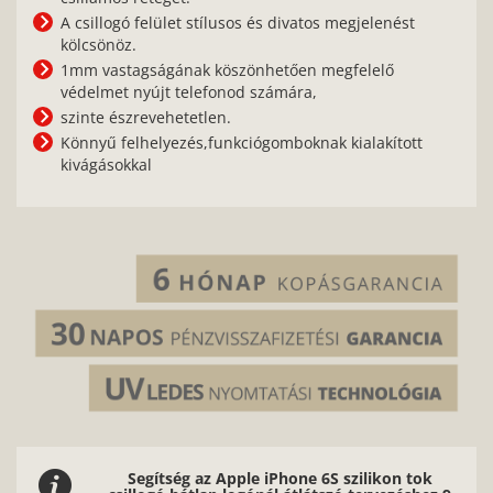
A csillogó felület stílusos és divatos megjelenést
kölcsönöz.
1mm vastagságának köszönhetően megfelelő
védelmet nyújt telefonod számára,
szinte észrevehetetlen.
Könnyű felhelyezés,funkciógomboknak kialakított
kivágásokkal
Segítség az Apple iPhone 6S szilikon tok