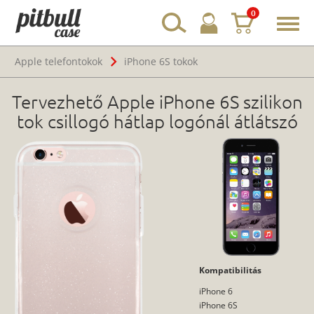
0
Toggl
navig
Apple telefontokok
iPhone 6S tokok
Tervezhető Apple iPhone 6S szilikon
tok csillogó hátlap logónál átlátszó
Kompatibilitás
iPhone 6
iPhone 6S