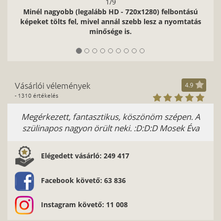
1/9
Minél nagyobb (legalább HD - 720x1280) felbontású
képeket tölts fel, mivel annál szebb lesz a nyomtatás
minősége is.
Vásárlói vélemények
4.9
- 1310 értékelés
Megérkezett, fantasztikus, köszönöm szépen. A
szülinapos nagyon örült neki. :D:D:D Mosek Éva
Elégedett vásárló: 249 417
Facebook követő: 63 836
Instagram követő: 11 008