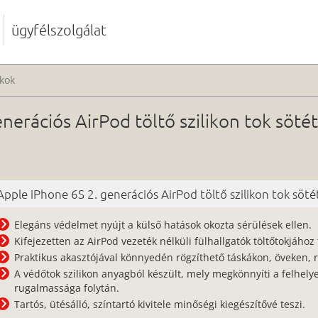
ügyfélszolgálat
kok
nerációs AirPod töltő szilikon tok söté
Apple iPhone 6S 2. generációs AirPod töltő szilikon tok sötét
Elegáns védelmet nyújt a külső hatások okozta sérülések ellen.
Kifejezetten az AirPod vezeték nélküli fülhallgatók töltőtokjához 
Praktikus akasztójával könnyedén rögzíthető táskákon, öveken, 
A védőtok szilikon anyagból készült, mely megkönnyíti a felhely
rugalmassága folytán.
Tartós, ütésálló, színtartó kivitele minőségi kiegészítővé teszi.