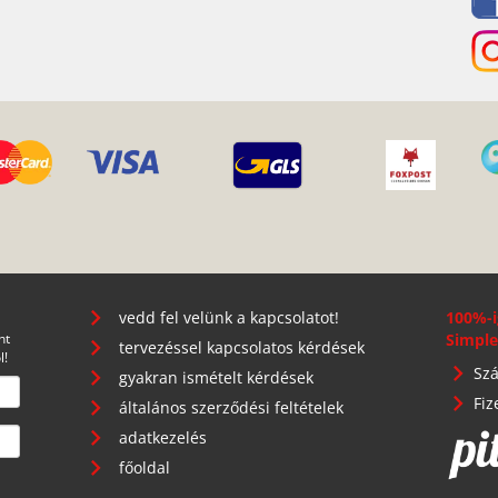
vedd fel velünk a kapcsolatot!
100%-i
nt
Simple
tervezéssel kapcsolatos kérdések
l!
Szá
gyakran ismételt kérdések
Fiz
általános szerződési feltételek
adatkezelés
főoldal