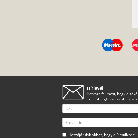
Hírlevél
Iratkozz fel most, hogy elsőké
értesülj legfrissebb akcióinkró
Hozzájárulok ahhoz, hogy a Pitbullcase