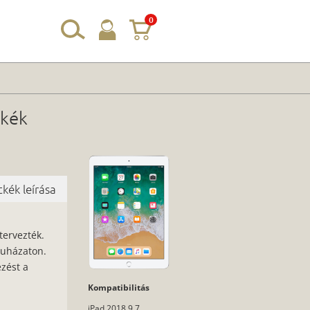
0
tkék
kék leírása
tervezték.
ruházaton.
ezést a
Kompatibilitás
iPad 2018 9.7