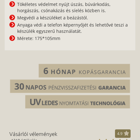
Tökéletes védelmet nyújt úszás, búvárkodás,
horgászás, csónakázás és síelés közben is.
Megvédi a készüléket a beázástól.
Anyaga védi a telefon képernyőjét és lehetővé teszi a
készülék egyszerű használatát.
Mérete: 175*105mm
Vásárlói vélemények
4.9