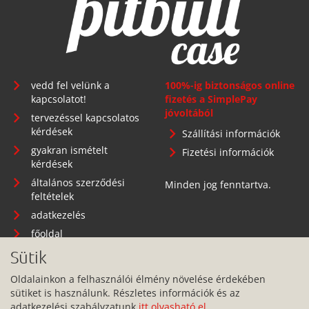
vedd fel velünk a
100%-ig biztonságos online
kapcsolatot!
fizetés a SimplePay
jóvoltából
tervezéssel kapcsolatos
kérdések
Szállítási információk
gyakran ismételt
Fizetési információk
kérdések
általános szerződési
Minden jog fenntartva.
feltételek
adatkezelés
főoldal
Sütik
Oldalainkon a felhasználói élmény növelése érdekében
sütiket is használunk. Részletes információk és az
Telephely: 1134 Budapest, Angyalföldi út 25.
adatkezelési szabályzatunk
itt olvasható el
.