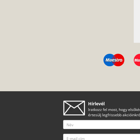
Hírlevél
Iratkozz fel most, hogy elsőké
értesülj legfrissebb akcióinkró