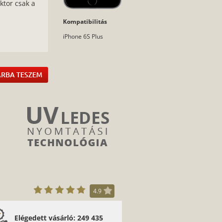
ktor csak a
Kompatibilitás
:
iPhone 6S Plus
RBA TESZEM
4.9
Elégedett vásárló: 249 435