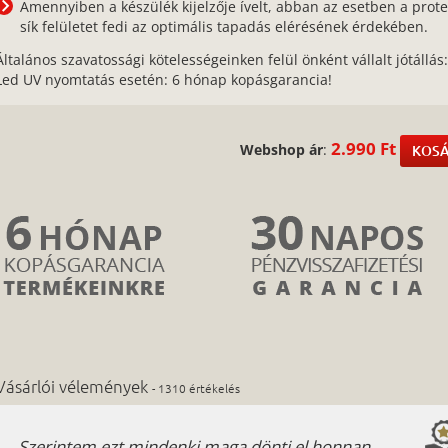
Amennyiben a készülék kijelzője ívelt, abban az esetben a prote
sík felületet fedi az optimális tapadás elérésének érdekében.
Általános szavatossági kötelességeinken felül önként vállalt jótállás
Led UV nyomtatás esetén: 6 hónap kopásgarancia!
2.990 Ft
Webshop ár
:
KOSÁ
Vásárlói vélemények
- 1310 értékelés
Szerintem ezt mindenki maga dönti el honnan