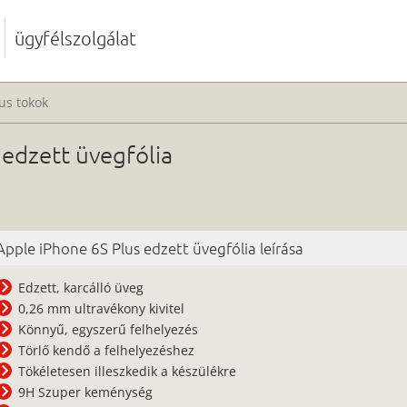
ügyfélszolgálat
us tokok
 edzett üvegfólia
Apple iPhone 6S Plus edzett üvegfólia leírása
Edzett, karcálló üveg
0,26 mm ultravékony kivitel
Könnyű, egyszerű felhelyezés
Törlő kendő a felhelyezéshez
Tökéletesen illeszkedik a készülékre
9H Szuper keménység