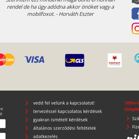
rendel de ha úgy adódna akkor önöket vagy a
mobilfoxot. - Horváth Eszter
vedd fel velünk a kapcsolatot!
100%-i
nt
Simple
tervezéssel kapcsolatos kérdések
l!
Szá
gyakran ismételt kérdések
Fiz
általános szerződési feltételek
adatkezelés