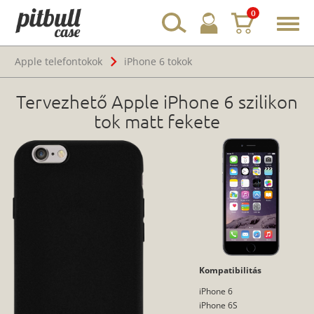
0
Toggl
navig
Apple telefontokok
iPhone 6 tokok
Tervezhető Apple iPhone 6 szilikon
tok matt fekete
Kompatibilitás
iPhone 6
iPhone 6S