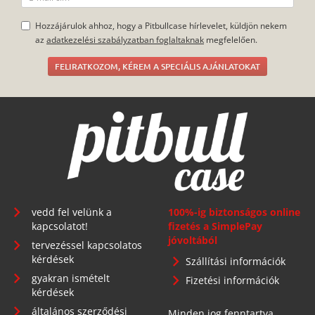
Hozzájárulok ahhoz, hogy a Pitbullcase hírlevelet, küldjön nekem
az
adatkezelési szabályzatban foglaltaknak
megfelelően.
FELIRATKOZOM, KÉREM A SPECIÁLIS AJÁNLATOKAT
vedd fel velünk a
100%-ig biztonságos online
kapcsolatot!
fizetés a SimplePay
jóvoltából
tervezéssel kapcsolatos
kérdések
Szállítási információk
gyakran ismételt
Fizetési információk
kérdések
általános szerződési
Minden jog fenntartva.