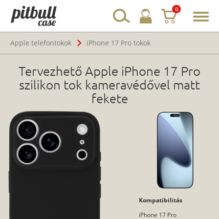
0
Toggl
navig
Apple telefontokok
iPhone 17 Pro tokok
Tervezhető Apple iPhone 17 Pro
szilikon tok kameravédővel matt
fekete
Kompatibilitás
iPhone 17 Pro