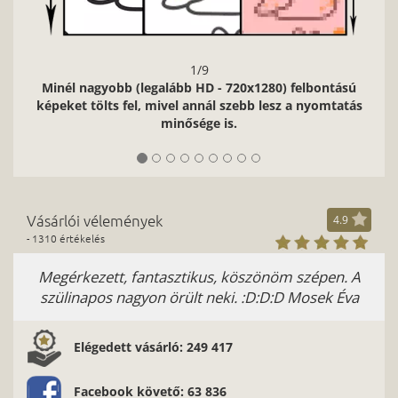
1/9
Minél nagyobb (legalább HD - 720x1280) felbontású
képeket tölts fel, mivel annál szebb lesz a nyomtatás
minősége is.
Vásárlói vélemények
4.9
- 1310 értékelés
Megérkezett, fantasztikus, köszönöm szépen. A
szülinapos nagyon örült neki. :D:D:D Mosek Éva
Elégedett vásárló: 249 417
Facebook követő: 63 836