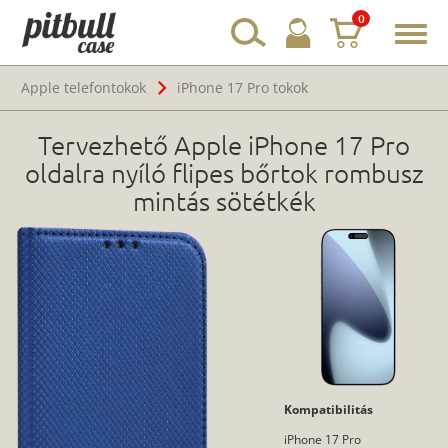
0
Toggl
navig
Apple telefontokok
iPhone 17 Pro tokok
Tervezhető Apple iPhone 17 Pro
oldalra nyíló flipes bőrtok rombusz
mintás sötétkék
Kompatibilitás
iPhone 17 Pro