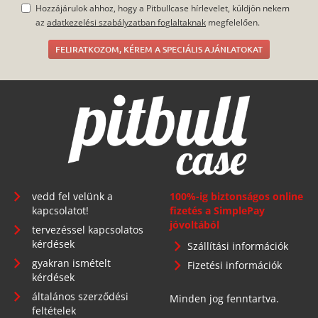
Hozzájárulok ahhoz, hogy a Pitbullcase hírlevelet, küldjön nekem
az
adatkezelési szabályzatban foglaltaknak
megfelelően.
FELIRATKOZOM, KÉREM A SPECIÁLIS AJÁNLATOKAT
vedd fel velünk a
100%-ig biztonságos online
kapcsolatot!
fizetés a SimplePay
jóvoltából
tervezéssel kapcsolatos
kérdések
Szállítási információk
gyakran ismételt
Fizetési információk
kérdések
általános szerződési
Minden jog fenntartva.
feltételek