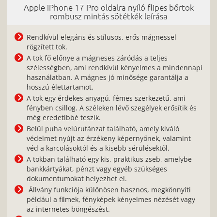
Apple iPhone 17 Pro oldalra nyíló flipes bőrtok
rombusz mintás sötétkék leírása
Rendkívül elegáns és stílusos, erős mágnessel
rögzített tok.
A tok fő előnye a mágneses záródás a teljes
szélességben, ami rendkívül kényelmes a mindennapi
használatban. A mágnes jó minősége garantálja a
hosszú élettartamot.
A tok egy érdekes anyagú, fémes szerkezetű, ami
fényben csillog. A széleken lévő szegélyek erősítik és
még eredetibbé teszik.
Belül puha velúrutánzat található, amely kiváló
védelmet nyújt az érzékeny képernyőnek, valamint
véd a karcolásoktól és a kisebb sérülésektől.
A tokban található egy kis, praktikus zseb, amelybe
bankkártyákat, pénzt vagy egyéb szükséges
dokumentumokat helyezhet el.
Állvány funkciója különösen hasznos, megkönnyíti
például a filmek, fényképek kényelmes nézését vagy
az internetes böngészést.