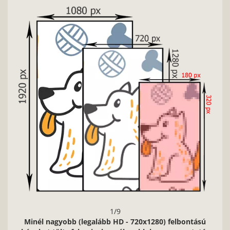
Nag
1/9
Minél nagyobb (legalább HD - 720x1280) felbontású