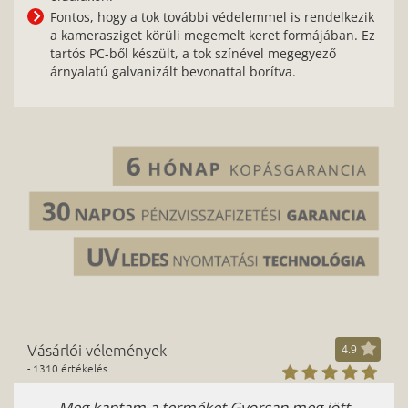
Fontos, hogy a tok további védelemmel is rendelkezik
a kamerasziget körüli megemelt keret formájában. Ez
tartós PC-ből készült, a tok színével megegyező
árnyalatú galvanizált bevonattal borítva.
Vásárlói vélemények
4.9
- 1310 értékelés
Meg kaptam a terméket.Gyorsan meg jött
M