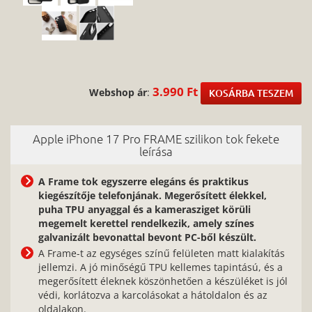
3.990 Ft
Webshop ár
:
KOSÁRBA TESZEM
Apple iPhone 17 Pro FRAME szilikon tok fekete
leírása
A Frame tok egyszerre elegáns és praktikus
kiegészítője telefonjának. Megerősített élekkel,
puha TPU anyaggal és a kamerasziget körüli
megemelt kerettel rendelkezik, amely színes
galvanizált bevonattal bevont PC-ből készült.
A Frame-t az egységes színű felületen matt kialakítás
jellemzi. A jó minőségű TPU kellemes tapintású, és a
megerősített éleknek köszönhetően a készüléket is jól
védi, korlátozva a karcolásokat a hátoldalon és az
oldalakon.