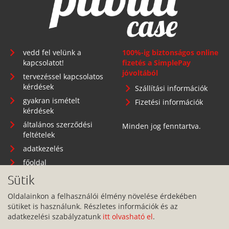
vedd fel velünk a
100%-ig biztonságos online
kapcsolatot!
fizetés a SimplePay
jóvoltából
tervezéssel kapcsolatos
kérdések
Szállítási információk
gyakran ismételt
Fizetési információk
kérdések
általános szerződési
Minden jog fenntartva.
feltételek
adatkezelés
főoldal
Sütik
Oldalainkon a felhasználói élmény növelése érdekében
sütiket is használunk. Részletes információk és az
Telephely: 1134 Budapest, Angyalföldi út 25.
adatkezelési szabályzatunk
itt olvasható el
.