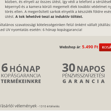
közben, és elnyeli az összes ütést, így védi a telefont a sérülések
képernyő és a kamera körüli megemelt élek további védelmet n
törés ellen. A megerősített sarkok elnyelik a készülék földre es
ütést.
A tok lehetővé teszi az induktív töltést.
Általános szavatossági kötelességeinken felül önként vállalt jótállás
Led UV nyomtatás esetén: 6 hónap kopásgarancia!
5.490 Ft
Webshop ár
:
KOSÁ
Vásárlói vélemények
- 1310 értékelés