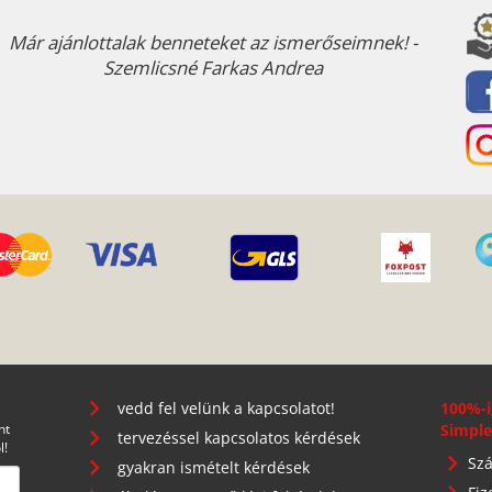
Már ajánlottalak benneteket az ismerőseimnek! -
Szemlicsné Farkas Andrea
vedd fel velünk a kapcsolatot!
100%-i
nt
Simple
tervezéssel kapcsolatos kérdések
l!
Szá
gyakran ismételt kérdések