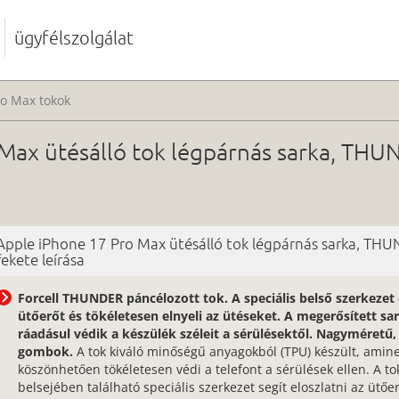
ügyfélszolgálat
ro Max tokok
Max ütésálló tok légpárnás sarka, THU
Apple iPhone 17 Pro Max ütésálló tok légpárnás sarka, TH
fekete leírása
Forcell THUNDER páncélozott tok. A speciális belső szerkezet 
ütőerőt és tökéletesen elnyeli az ütéseket. A megerősített sa
ráadásul védik a készülék széleit a sérülésektől. Nagyméretű
gombok.
A tok kiváló minőségű anyagokból (TPU) készült, amin
köszönhetően tökéletesen védi a telefont a sérülések ellen. A to
belsejében található speciális szerkezet segít eloszlatni az ütőe