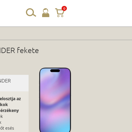
0
NDER fekete
UNDER
elosztja az
rkok
, érzékeny
ek
k
rőt esés