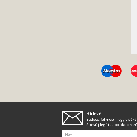
Hírlevél
Iratkozz fel most, hogy elsőké
értesülj legfrissebb akcióinkró