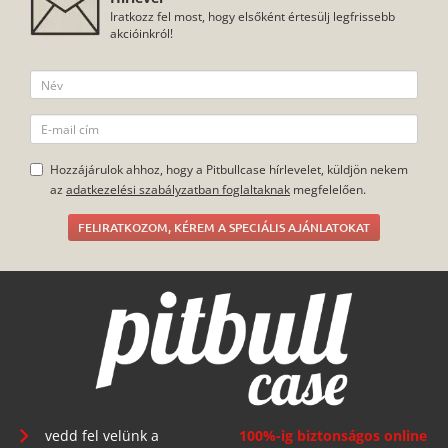
Iratkozz fel most, hogy elsőként értesülj legfrissebb
akcióinkról!
Hozzájárulok ahhoz, hogy a Pitbullcase hírlevelet, küldjön nekem
az
adatkezelési szabályzatban foglaltaknak
megfelelően.
FELIRATKOZOM, KÉREM A SPECIÁLIS AJÁNLATOKAT
vedd fel velünk a
100%-ig biztonságos online