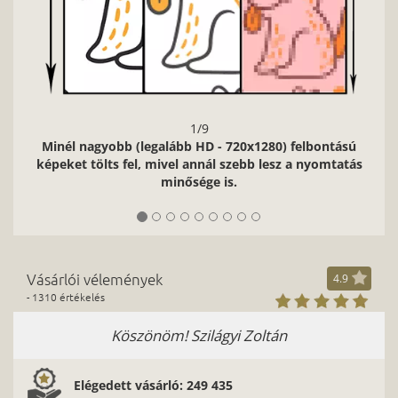
1/9
Minél nagyobb (legalább HD - 720x1280) felbontású
képeket tölts fel, mivel annál szebb lesz a nyomtatás
minősége is.
Vásárlói vélemények
4.9
- 1310 értékelés
Köszönöm! Szilágyi Zoltán
K
Elégedett vásárló: 249 435