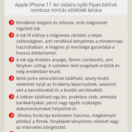
Apple iPhone 17 Air oldalra nyíló flipes bőrtok
rombusz mintás sötétkék leírása
Rendkívül elegáns és stílusos, erős mágnessel
rögzített tok.
A tok fő előnye a mágneses záródás a teljes
szélességben, ami rendkívül kényelmes a mindennapi
használatban. A mágnes jó minősége garantálja a
hosszú élettartamot.
A tok egy érdekes anyagú, fémes szerkezetű, ami
fényben csillog. A széleken lévő szegélyek erősítik és
még eredetibbé teszik.
Belül puha velúrutánzat található, amely kiváló
védelmet nyújt az érzékeny képernyőnek, valamint
véd a karcolásoktól és a kisebb sérülésektől.
A tokban található egy kis, praktikus zseb, amelybe
bankkártyákat, pénzt vagy egyéb szükséges
dokumentumokat helyezhet el.
Állvány funkciója különösen hasznos, megkönnyíti
például a filmek, fényképek kényelmes nézését vagy
az internetes böngészést.