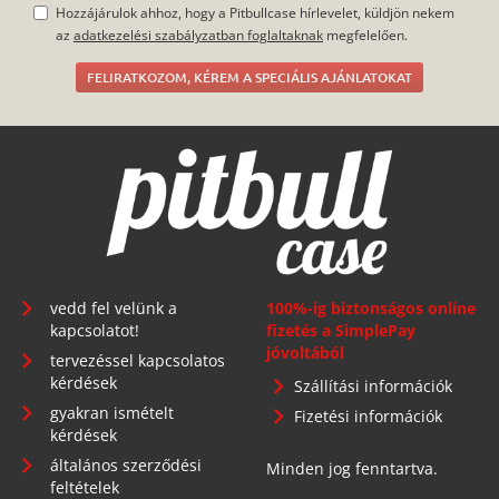
Hozzájárulok ahhoz, hogy a Pitbullcase hírlevelet, küldjön nekem
az
adatkezelési szabályzatban foglaltaknak
megfelelően.
FELIRATKOZOM, KÉREM A SPECIÁLIS AJÁNLATOKAT
vedd fel velünk a
100%-ig biztonságos online
kapcsolatot!
fizetés a SimplePay
jóvoltából
tervezéssel kapcsolatos
kérdések
Szállítási információk
gyakran ismételt
Fizetési információk
kérdések
általános szerződési
Minden jog fenntartva.
feltételek