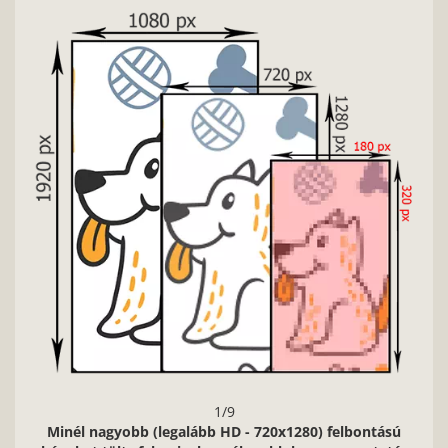
Nag
1/9
Minél nagyobb (legalább HD - 720x1280) felbontású