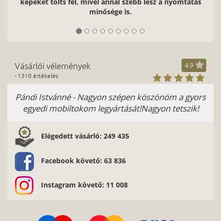
képeket tölts fel, mivel annál szebb lesz a nyomtatás
minősége is.
Vásárlói vélemények
4.9
- 1310 értékelés
Pándi Istvánné - Nagyon szépen köszönöm a gyors
H
egyedi mobiltokom legyártását!Nagyon tetszik!
Le
Elégedett vásárló: 249 435
Facebook követő: 63 836
Instagram követő: 11 008