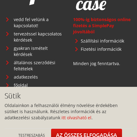
vedd fel velünk a
100%-ig biztonságos online
kapcsolatot!
fizetés a SimplePay
jóvoltából
tervezéssel kapcsolatos
kérdések
Szállítási információk
gyakran ismételt
Fizetési információk
kérdések
általános szerződési
Minden jog fenntartva.
feltételek
adatkezelés
főoldal
Sütik
Oldalainkon a felhasználói élmény növelése érdekében
sütiket is használunk. Részletes információk és az
Telephely: 1134 Budapest, Angyalföldi út 25.
adatkezelési szabályzatunk
itt olvasható el
.
info@pitbullcase.hu
+36706364305
AZ ÖSSZES ELFOGADÁSA
TESTRESZABÁS