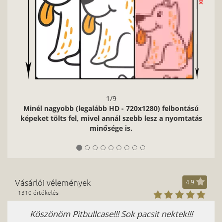
ntású
mtatás
Vásárlói vélemények
4.9
- 1310 értékelés
!!!
Ajánlom - Pálfalvi Zsuzsanna