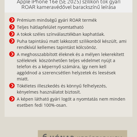
Apple iPhone 16e (SE 2025) szilikon tok gyári
ROAR kameravédővel barackszínű leírása
Prémium minőségű gyári ROAR termék
Teljes hátlapfelület nyomtatható
A tokok széles színválasztékban kaphatóak.
Puha tapintású matt lakkozott szilikonból készült, ami
rendkívül kellemes tapintást kölcsönöz.
A meghosszabbított éleknek és a mélyen lekerekített
széleknek köszönhetően teljes védelmet nyújt a
telefon és a képernyő számára, így nem kell
aggódnod a szerencsétlen helyzetek és leesések
miatt.
Tökéletes illeszkedés és könnyű felhelyezés,
kényelmes használatot biztosít.
A képen látható gyári logót a nyomtatás nem minden
esetben fedi 100%-osan.