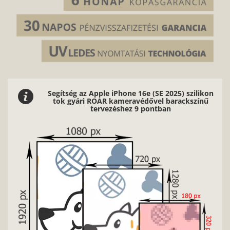
Segítség az Apple iPhone 16e (SE 2025) szilikon
tok gyári ROAR kameravédővel barackszínű
tervezéshez 9 pontban
2/9
Nagyon fontos, hogy jó minőségű, éles kontúrokkal, jó
fényviszonyokkal rendelkező képeket használj.