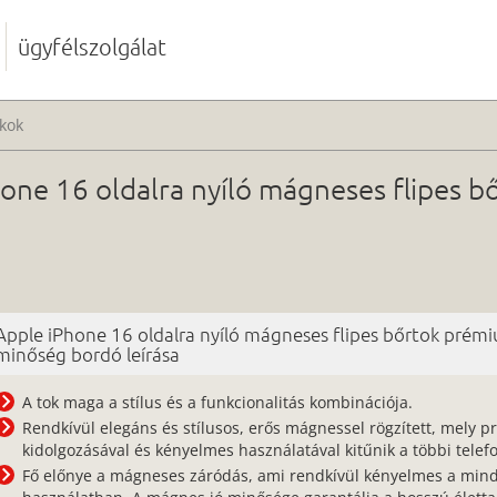
ügyfélszolgálat
kok
one 16 oldalra nyíló mágneses flipes 
Apple iPhone 16 oldalra nyíló mágneses flipes bőrtok prém
minőség bordó leírása
A tok maga a stílus és a funkcionalitás kombinációja.
Rendkívül elegáns és stílusos, erős mágnessel rögzített, mely pr
kidolgozásával és kényelmes használatával kitűnik a többi telefo
Fő előnye a mágneses záródás, ami rendkívül kényelmes a min