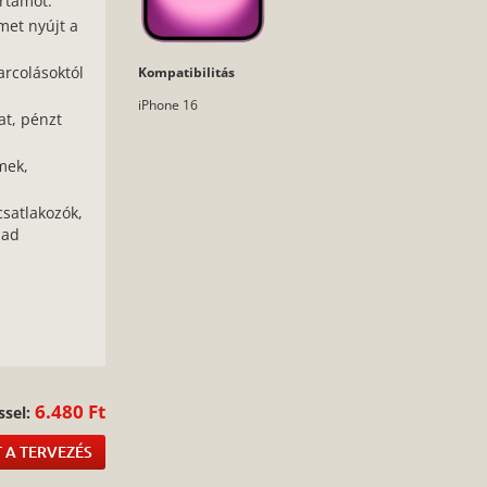
rtamot.
met nyújt a
arcolásoktól
Kompatibilitás
iPhone 16
at, pénzt
mek,
csatlakozók,
bad
:
6.480 Ft
ssel:
 A TERVEZÉS