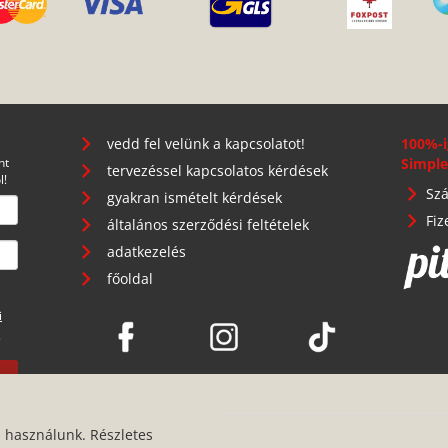
vedd fel velünk a kapcsolatot!
100%-i
nt
Simple
tervezéssel kapcsolatos kérdések
l!
Szá
gyakran ismételt kérdések
Fiz
általános szerződési feltételek
adatkezelés
főoldal
i
.
s használunk. Részletes