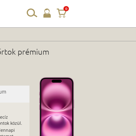
0
bőrtok prémium
ium
ecíz
ntok közül.
dennapi