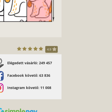
4.9
Elégedett vásárló: 249 457
öszönjük a gyors és szép munkát :-) kis
orongkapus öcsim nagyon örült neki :-) Tóth
Facebook követő: 63 836
Barbara
Instagram követő: 11 008