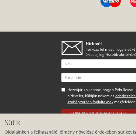
Hírlevél
Iratkozz fel most, hogy elsőké
értesülj legfrissebb akcióinkró
Hozzájárulok ahhoz, hogy a Pitbullcase
hírlevelet, küldjön nekem az
adatkezelés
szabályzatban foglaltaknak
megfelelően
FELIRATKOZOM, KÉREM A SPECIÁLIS
AJÁNLATOKAT
Sütik
Minden jog fenntartva.
Oldalainkon a felhasználói élmény növelése érdekében sütiket i