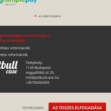
az oldal tetejére
g biztonságos online fizetés a
Pay jóvoltából
llítási információk
etési információk
Telephely:
1134 Budapest,
Angyalföldi út 25.
info@pitbullcase.hu
+36706364305
AZ ÖSSZES ELFOGADÁSA
TESTRESZABÁS