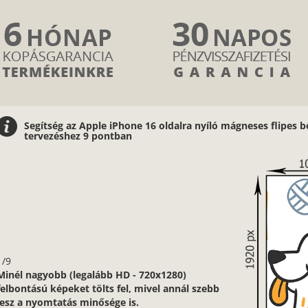
Segítség az Apple iPhone 16 oldalra nyíló mágneses flipe
tervezéshez 9 pontban
1/9
Minél nagyobb (legalább HD - 720x1280)
felbontású képeket tölts fel, mivel annál szebb
lesz a nyomtatás minősége is.