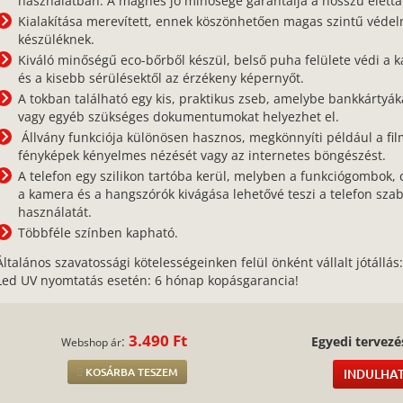
használatban. A mágnes jó minősége garantálja a hosszú életta
Kialakítása merevített, ennek köszönhetően magas szintű védel
készüléknek.
Kiváló minőségű eco-bőrből készül, belső puha felülete védi a k
és a kisebb sérülésektől az érzékeny képernyőt.
A tokban található egy kis, praktikus zseb, amelybe bankkártyák
vagy egyéb szükséges dokumentumokat helyezhet el.
Állvány funkciója különösen hasznos, megkönnyíti például a fil
fényképek kényelmes nézését vagy az internetes böngészést.
A telefon egy szilikon tartóba kerül, melyben a funkciógombok, 
a kamera és a hangszórók kivágása lehetővé teszi a telefon sza
használatát.
Többféle színben kapható.
Általános szavatossági kötelességeinken felül önként vállalt jótállás
Led UV nyomtatás esetén: 6 hónap kopásgarancia!
3.490 Ft
:
Egyedi tervezé
Webshop ár
KOSÁRBA TESZEM
INDULHAT