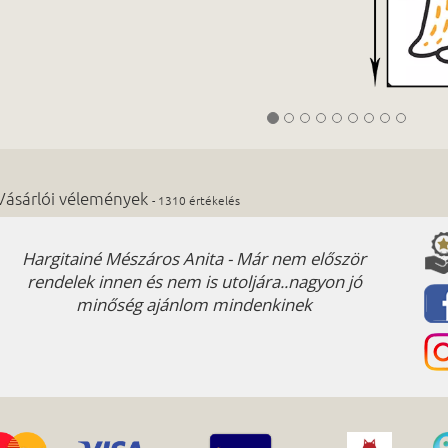
Vásárlói vélemények
- 1310 értékelés
Hargitainé Mészáros Anita - Már nem először
K
rendelek innen és nem is utoljára..nagyon jó
jégk
minőség ajánlom mindenkinek