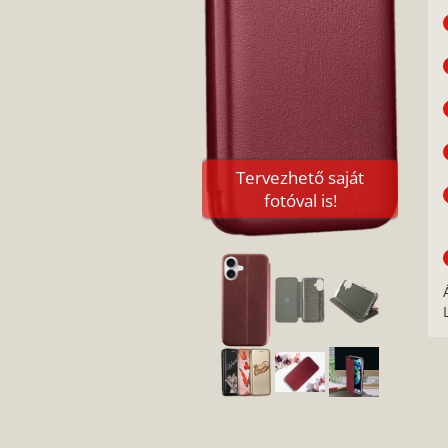
Tervezhető saját
fotóval is!