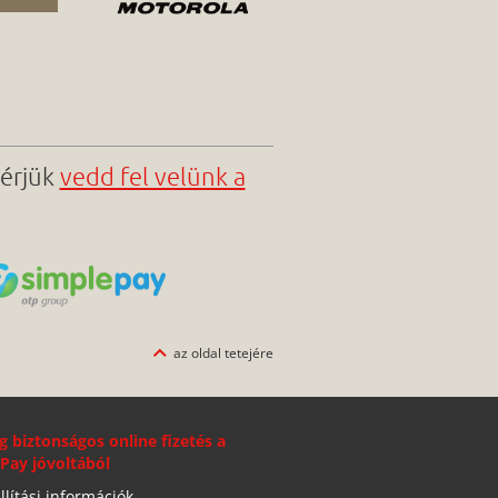
kérjük
vedd fel velünk a
az oldal tetejére
g biztonságos online fizetés a
Pay jóvoltából
llítási információk