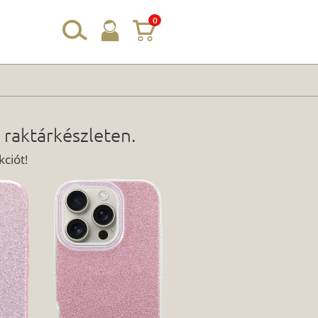
0
 raktárkészleten.
ciót!