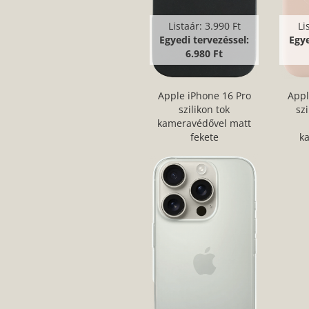
Listaár:
3.990 Ft
Li
Egyedi tervezéssel:
Egye
6.980 Ft
Apple iPhone 16 Pro
Appl
szilikon tok
szi
kameravédővel matt
fekete
k
b