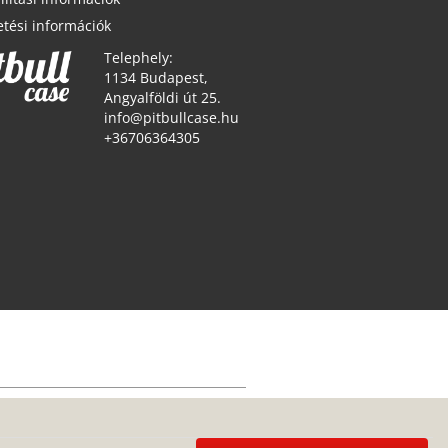
etési információk
Telephely:
1134 Budapest,
Angyalföldi út 25.
info@pitbullcase.hu
+36706364305