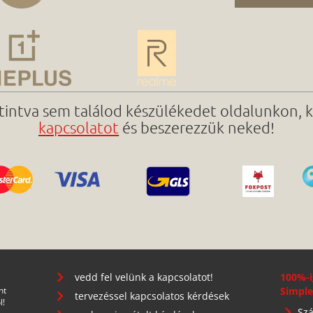
ttintva sem találod készülékedet oldalunkon, 
kapcsolatot
és beszerezzük neked!
vedd fel velünk a kapcsolatot!
100%-i
nt
Simple
tervezéssel kapcsolatos kérdések
l!
Szá