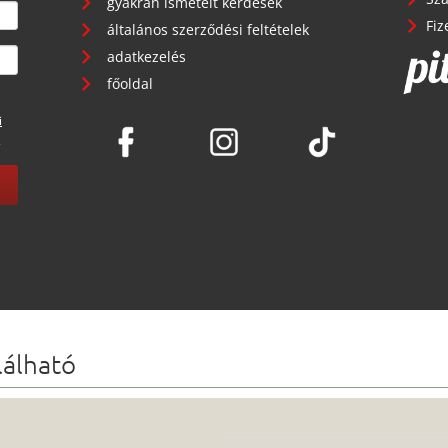
gyakran ismételt kérdések
Fiz
általános szerződési feltételek
adatkezelés
főoldal
i
.
lálható