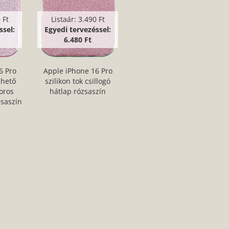
 Ft
Listaár:
3.490 Ft
ssel:
Egyedi tervezéssel:
6.480 Ft
6 Pro
Apple iPhone 16 Pro
ehető
szilikon tok csillogó
oros
hátlap rózsaszín
zsaszín