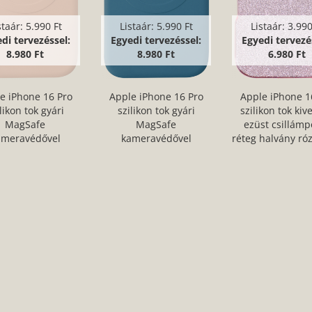
staár:
5.990 Ft
Listaár:
5.990 Ft
Listaár:
3.990
di tervezéssel:
Egyedi tervezéssel:
Egyedi tervezé
8.980 Ft
8.980 Ft
6.980 Ft
e iPhone 16 Pro
Apple iPhone 16 Pro
Apple iPhone 1
likon tok gyári
szilikon tok gyári
szilikon tok kiv
MagSafe
MagSafe
ezüst csillámp
ameravédővel
kameravédővel
réteg halvány ró
abarózsaszín
sötétkék