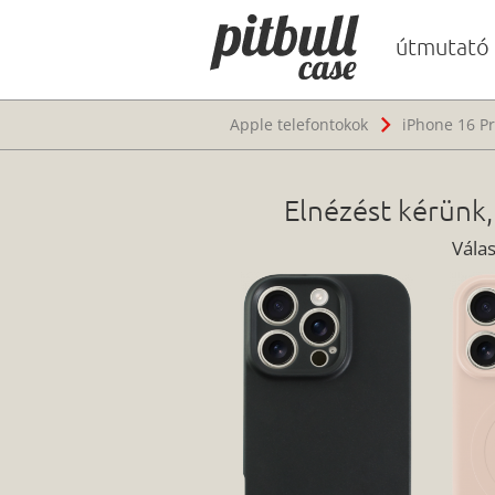
útmutató
Apple telefontokok
iPhone 16 Pr
Elnézést kérünk,
Vála