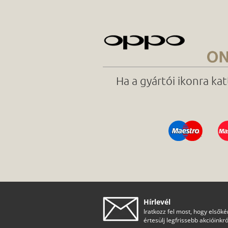
Ha a gyártói ikonra ka
Hírlevél
Iratkozz fel most, hogy elsőké
értesülj legfrissebb akcióinkró