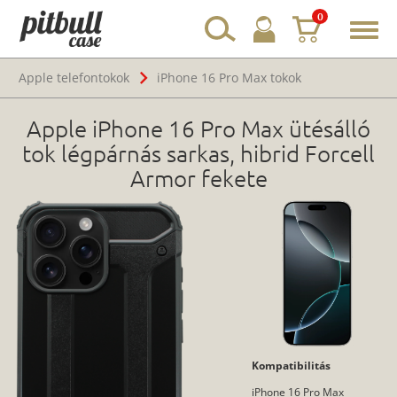
0
Toggl
navig
Apple telefontokok
iPhone 16 Pro Max tokok
Apple iPhone 16 Pro Max ütésálló
tok légpárnás sarkas, hibrid Forcell
Armor fekete
Kompatibilitás
iPhone 16 Pro Max