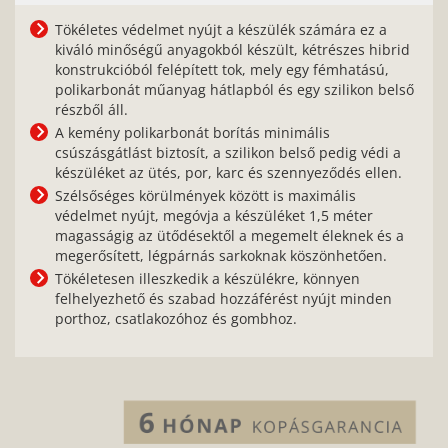
Tökéletes védelmet nyújt a készülék számára ez a
kiváló minőségű anyagokból készült, kétrészes hibrid
konstrukcióból felépített tok, mely egy fémhatású,
polikarbonát műanyag hátlapból és egy szilikon belső
részből áll.
A kemény polikarbonát borítás minimális
csúszásgátlást biztosít, a szilikon belső pedig védi a
készüléket az ütés, por, karc és szennyeződés ellen.
Szélsőséges körülmények között is maximális
védelmet nyújt, megóvja a készüléket 1,5 méter
magasságig az ütődésektől a megemelt éleknek és a
megerősített, légpárnás sarkoknak köszönhetően.
Tökéletesen illeszkedik a készülékre, könnyen
felhelyezhető és szabad hozzáférést nyújt minden
porthoz, csatlakozóhoz és gombhoz.