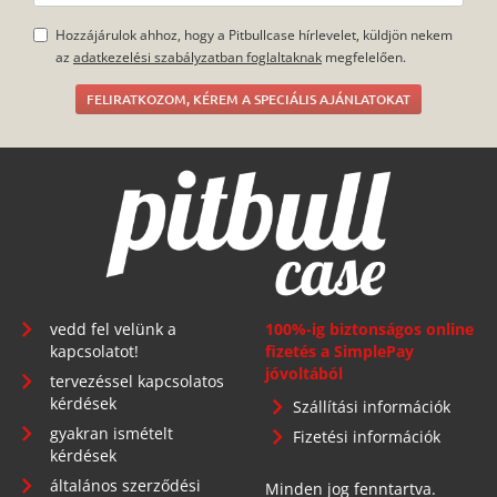
Hozzájárulok ahhoz, hogy a Pitbullcase hírlevelet, küldjön nekem
az
adatkezelési szabályzatban foglaltaknak
megfelelően.
FELIRATKOZOM, KÉREM A SPECIÁLIS AJÁNLATOKAT
vedd fel velünk a
100%-ig biztonságos online
kapcsolatot!
fizetés a SimplePay
jóvoltából
tervezéssel kapcsolatos
kérdések
Szállítási információk
gyakran ismételt
Fizetési információk
kérdések
általános szerződési
Minden jog fenntartva.