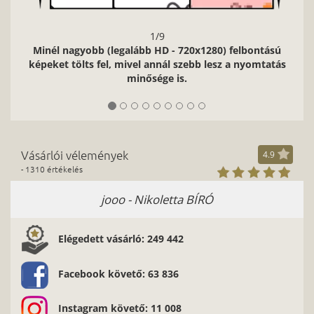
1/9
Minél nagyobb (legalább HD - 720x1280) felbontású
képeket tölts fel, mivel annál szebb lesz a nyomtatás
minősége is.
Vásárlói vélemények
4.9
- 1310 értékelés
jooo - Nikoletta BÍRÓ
Elégedett vásárló: 249 442
Facebook követő: 63 836
Instagram követő: 11 008