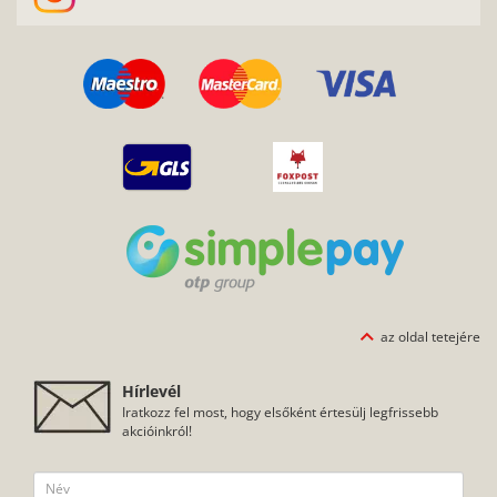
az oldal tetejére
Hírlevél
Iratkozz fel most, hogy elsőként értesülj legfrissebb
akcióinkról!