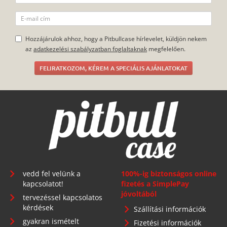
Hozzájárulok ahhoz, hogy a Pitbullcase hírlevelet, küldjön nekem
az
adatkezelési szabályzatban foglaltaknak
megfelelően.
FELIRATKOZOM, KÉREM A SPECIÁLIS AJÁNLATOKAT
vedd fel velünk a
100%-ig biztonságos online
kapcsolatot!
fizetés a SimplePay
jóvoltából
tervezéssel kapcsolatos
kérdések
Szállítási információk
gyakran ismételt
Fizetési információk