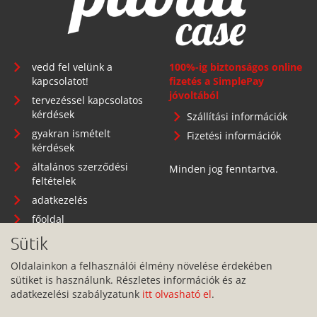
vedd fel velünk a
100%-ig biztonságos online
kapcsolatot!
fizetés a SimplePay
jóvoltából
tervezéssel kapcsolatos
kérdések
Szállítási információk
gyakran ismételt
Fizetési információk
kérdések
általános szerződési
Minden jog fenntartva.
feltételek
adatkezelés
főoldal
Sütik
Oldalainkon a felhasználói élmény növelése érdekében
sütiket is használunk. Részletes információk és az
Telephely: 1134 Budapest, Angyalföldi út 25.
adatkezelési szabályzatunk
itt olvasható el
.