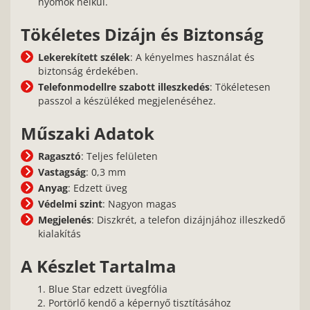
nyomok nélkül.
Tökéletes Dizájn és Biztonság
Lekerekített szélek
: A kényelmes használat és
biztonság érdekében.
Telefonmodellre szabott illeszkedés
: Tökéletesen
passzol a készüléked megjelenéséhez.
Műszaki Adatok
Ragasztó
: Teljes felületen
Vastagság
: 0,3 mm
Anyag
: Edzett üveg
Védelmi szint
: Nagyon magas
Megjelenés
: Diszkrét, a telefon dizájnjához illeszkedő
kialakítás
A Készlet Tartalma
Blue Star edzett üvegfólia
Portörlő kendő a képernyő tisztításához