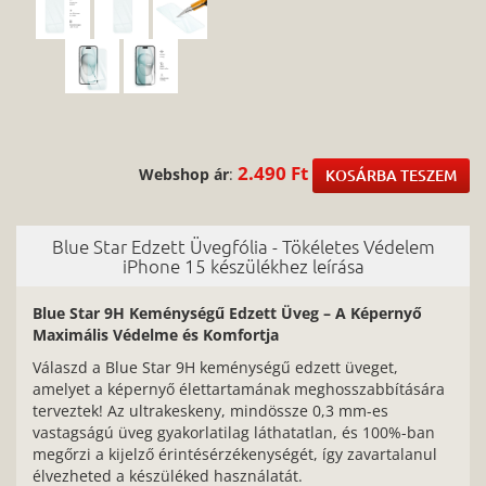
2.490 Ft
Webshop ár
:
KOSÁRBA TESZEM
Blue Star Edzett Üvegfólia - Tökéletes Védelem
iPhone 15 készülékhez leírása
Blue Star 9H Keménységű Edzett Üveg – A Képernyő
Maximális Védelme és Komfortja
Válaszd a Blue Star 9H keménységű edzett üveget,
amelyet a képernyő élettartamának meghosszabbítására
terveztek! Az ultrakeskeny, mindössze 0,3 mm-es
vastagságú üveg gyakorlatilag láthatatlan, és 100%-ban
megőrzi a kijelző érintésérzékenységét, így zavartalanul
élvezheted a készüléked használatát.