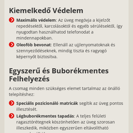
Kiemelkedő Védelem
Maximális védelem
: Az üveg megóvja a kijelzőt
repedésektől, karcolásoktól és egyéb sérülésektől, így
nyugodtan használhatod telefonodat a
mindennapokban.
Oleofób bevonat
: Ellenáll az ujjlenyomatoknak és
szennyeződéseknek, mindig tiszta és ragyogó
képernyőt biztosítva.
Egyszerű és Buborékmentes
Felhelyezés
A csomag minden szükséges elemet tartalmaz az önálló
telepítéshez:
Speciális pozicionáló matricák
segítik az üveg pontos
illesztését.
Légbuborékmentes tapadás
: A teljes felületi
ragasztórétegnek köszönhetően az üveg szorosan
illeszkedik, miközben egyszerűen eltávolítható