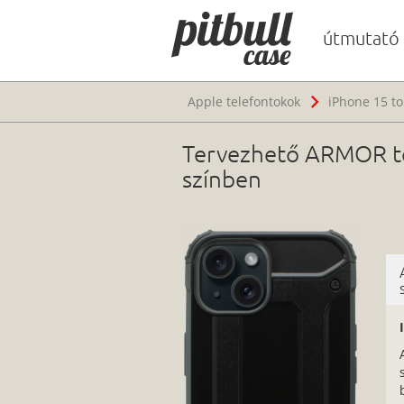
útmutató
Apple telefontokok
iPhone 15 to
Tervezhető ARMOR to
színben