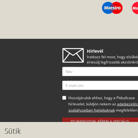
Hírlevél
Iratkozz fel most, hogy elsőké
értesülj legfrissebb akcióinkró
Hozzájárulok ahhoz, hogy a Pitbullcase
hírlevelet, küldjön nekem az
adatkezelés
szabályzatban foglaltaknak
megfelelően
FELIRATKOZOM, KÉREM A SPECIÁLIS
AJÁNLATOKAT
Sütik
Minden jog fenntartva.