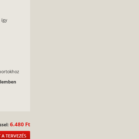
 így
portokhoz
delemben
:
6.480 Ft
ssel:
 A TERVEZÉS