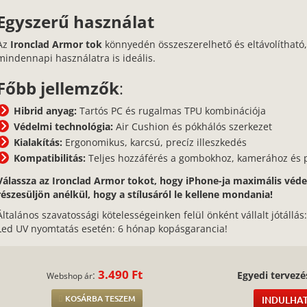
Egyszerű használat
Az
Ironclad Armor tok
könnyedén összeszerelhető és eltávolítható,
mindennapi használatra is ideális.
Főbb jellemzők
:
Hibrid anyag:
Tartós PC és rugalmas TPU kombinációja
Védelmi technológia:
Air Cushion és pókhálós szerkezet
Kialakítás:
Ergonomikus, karcsú, precíz illeszkedés
Kompatibilitás:
Teljes hozzáférés a gombokhoz, kamerához és 
Válassza az Ironclad Armor tokot, hogy iPhone-ja maximális vé
részesüljön anélkül, hogy a stílusáról le kellene mondania!
Általános szavatossági kötelességeinken felül önként vállalt jótállás
Led UV nyomtatás esetén: 6 hónap kopásgarancia!
3.490 Ft
:
Egyedi tervezé
Webshop ár
KOSÁRBA TESZEM
INDULHAT