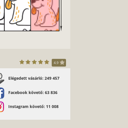
képeket használj.
4.9
Elégedett vásárló: 249 457
 munka ajánlom mindenkinek. - Kocsis József
Facebook követő: 63 836
Instagram követő: 11 008