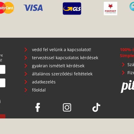
vedd fel velünk a kapcsolatot!
100%-i
nt
Simple
tervezéssel kapcsolatos kérdések
l!
Szá
gyakran ismételt kérdések
Fiz
általános szerződési feltételek
adatkezelés
főoldal
i
.