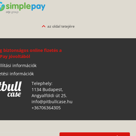
az oldal tetejére
g biztonságos online fizetés a
Pay jóvoltából
llítási információk
etési információk
Telephely:
1134 Budapest,
Angyalföldi út 25.
info@pitbullcase.hu
+36706364305