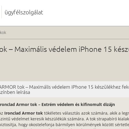
ügyfélszolgálat
kok
k – Maximális védelem iPhone 15 kész
ARMOR tok – Maximális védelem iPhone 15 készülékhez fek
színben leírása
Ironclad Armor tok – Extrém védelem és kifinomult dizájn
Az
Ironclad Armor tok
tökéletes választás azok számára, akik a l
szintű védelmet keresik készülékük számára. A tok strapabíró kialak
biztosítja, hogy okostelefonja bármilyen körülmények között sértetl