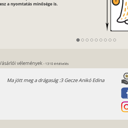
lesz a nyomtatás minősége is.
Vásárlói vélemények
- 1310 értékelés
Ma jött meg a drágaság :3 Gecze Anikó Edina
Kiváló