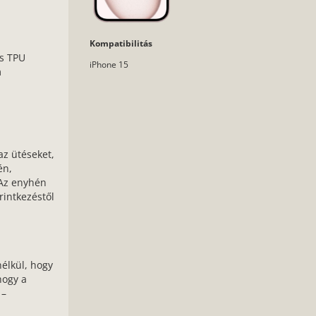
Kompatibilitás
as TPU
iPhone 15
m
az ütéseket,
én,
 Az enyhén
rintkezéstől
nélkül, hogy
hogy a
 –