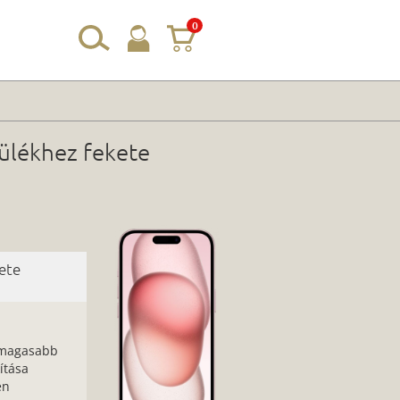
0
ülékhez fekete
ete
egmagasabb
ítása
en