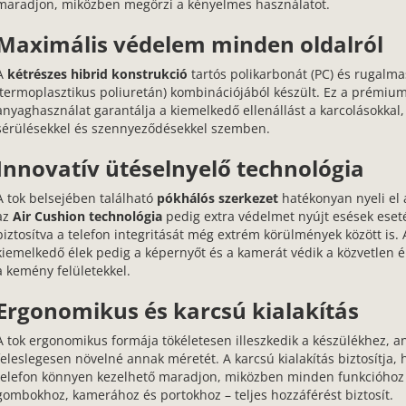
maradjon, miközben megőrzi a kényelmes használatot.
Maximális védelem minden oldalról
A
kétrészes hibrid konstrukció
tartós polikarbonát (PC) és rugalm
(termoplasztikus poliuretán) kombinációjából készült. Ez a prémiu
anyaghasználat garantálja a kiemelkedő ellenállást a karcolásokkal,
sérülésekkel és szennyeződésekkel szemben.
Innovatív ütéselnyelő technológia
A tok belsejében található
pókhálós szerkezet
hatékonyan nyeli el 
az
Air Cushion technológia
pedig extra védelmet nyújt esések eset
biztosítva a telefon integritását még extrém körülmények között is.
kiemelkedő élek pedig a képernyőt és a kamerát védik a közvetlen é
a kemény felületekkel.
Ergonomikus és karcsú kialakítás
A tok ergonomikus formája tökéletesen illeszkedik a készülékhez, a
feleslegesen növelné annak méretét. A karcsú kialakítás biztosítja, 
telefon könnyen kezelhető maradjon, miközben minden funkcióhoz
gombokhoz, kamerához és portokhoz – teljes hozzáférést biztosít.