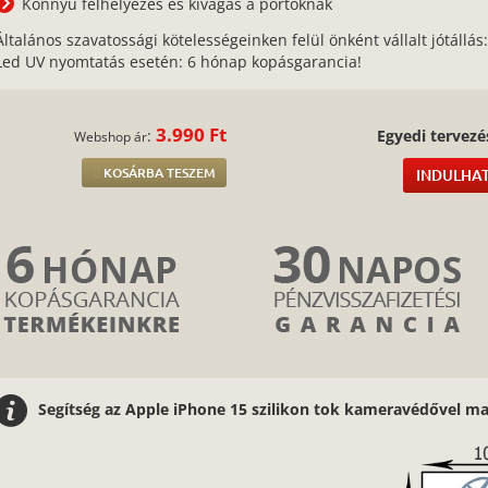
Könnyű felhelyezés és kivágás a portoknak
Általános szavatossági kötelességeinken felül önként vállalt jótállás
Led UV nyomtatás esetén: 6 hónap kopásgarancia!
3.990 Ft
:
Egyedi tervezé
Webshop ár
KOSÁRBA TESZEM
INDULHAT
Segítség az Apple iPhone 15 szilikon tok kameravédővel ma