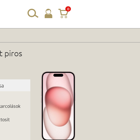
0
 piros
sa
karcolások
tosít