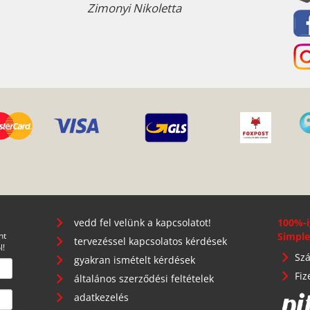
Zimonyi Nikoletta
vedd fel velünk a kapcsolatot!
100%-i
nt
Simple
tervezéssel kapcsolatos kérdések
l!
Szá
gyakran ismételt kérdések
Fiz
általános szerződési feltételek
adatkezelés