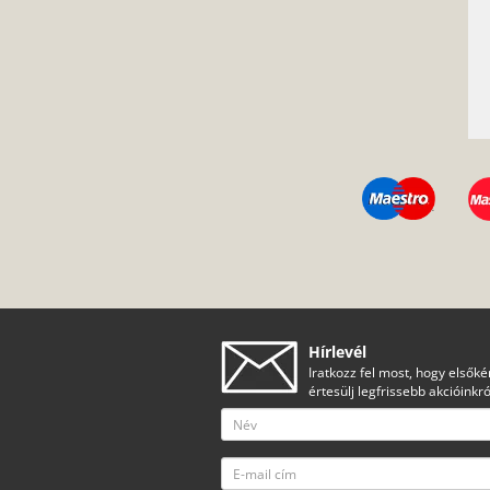
Hírlevél
Iratkozz fel most, hogy elsőké
értesülj legfrissebb akcióinkró