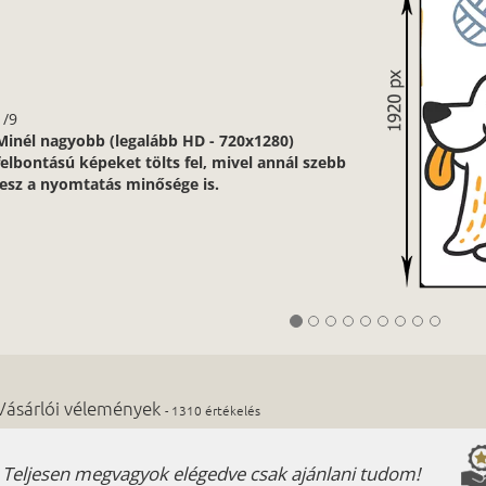
1/9
Minél nagyobb (legalább HD - 720x1280)
felbontású képeket tölts fel, mivel annál szebb
lesz a nyomtatás minősége is.
Vásárlói vélemények
- 1310 értékelés
Teljesen megvagyok elégedve csak ajánlani tudom!