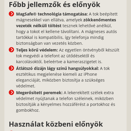
Főbb jellemzők és előnyök
MagSafe® technológia támogatása:
A tok beépített
mágnesekkel van ellátva, amelyek
zökkenőmentes
vezeték nélküli töltést
tesznek lehetővé anélkül,
hogy a tokot el kellene távolítani. A mágneses autós
tartókkal is kompatibilis, így telefonja mindig
biztonságban van vezetés közben.
Teljes körű védelem:
Az egyetlen öntvényből készült
tok megvédi a telefont az ütődésektől és
karcolásoktól, beleértve a kameraszigetet is.
Átlátszó dizájn lágy színű hangsúlyokkal:
A tok
esztétikus megjelenése kiemeli az iPhone
eleganciáját, miközben biztosítja a szükséges
védelmet.
Megerősített peremek:
A lekerekített szélek extra
védelmet nyújtanak a telefon széleinek, miközben
biztosítják a kényelmes hozzáférést a portokhoz és
gombokhoz.
Használat közbeni előnyök