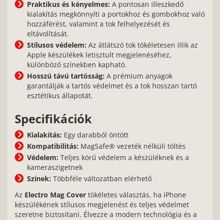
Praktikus és kényelmes:
A pontosan illeszkedő
kialakítás megkönnyíti a portokhoz és gombokhoz való
hozzáférést, valamint a tok felhelyezését és
eltávolítását.
Stílusos védelem:
Az átlátszó tok tökéletesen illik az
Apple készülékek letisztult megjelenéséhez,
különböző színekben kapható.
Hosszú távú tartósság:
A prémium anyagok
garantálják a tartós védelmet és a tok hosszan tartó
esztétikus állapotát.
Specifikációk
Kialakítás:
Egy darabból öntött
Kompatibilitás:
MagSafe® vezeték nélküli töltés
Védelem:
Teljes körű védelem a készüléknek és a
kameraszigetnek
Színek:
Többféle változatban elérhető
Az
Electro Mag Cover
tökéletes választás, ha iPhone
készülékének stílusos megjelenést és teljes védelmet
szeretne biztosítani. Élvezze a modern technológia és a