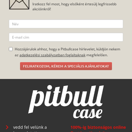
Iratkozz fel most, hogy elsőként értesülj legfrissebb
akcióinkról!
Hozzájárulok ahhoz, hogy a Pitbullcase hírlevelet, küldjön nekem
az
adatkezelési szabályzatban foglaltaknak
megfelelően.
FELIRATKOZOM, KÉREM A SPECIÁLIS AJÁNLATOKAT
vedd fel velünk a
100%-ig biztonságos online