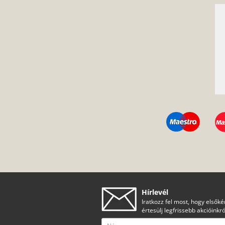
Hírlevél
Iratkozz fel most, hogy elsőké
értesülj legfrissebb akcióinkró