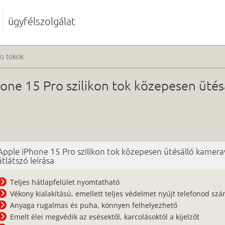
ügyfélszolgálat
o tokok
one 15 Pro szilikon tok közepesen üté
Apple iPhone 15 Pro szilikon tok közepesen ütésálló kamer
átlátszó leírása
Teljes hátlapfelület nyomtatható
Vékony kialakítású, emellett teljes védelmet nyújt telefonod sz
Anyaga rugalmas és puha, könnyen felhelyezhető
Emelt élei megvédik az esésektől, karcolásoktól a kijelzőt