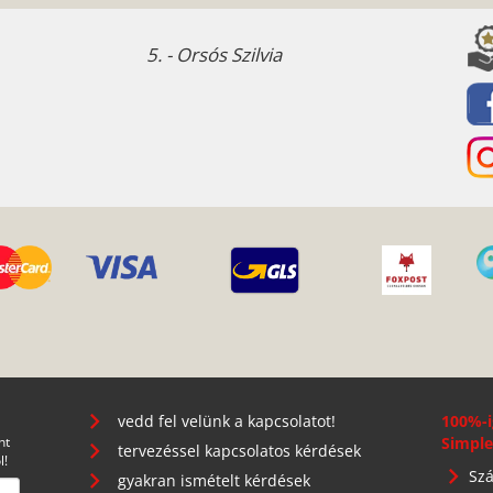
5. - Orsós Szilvia
vedd fel velünk a kapcsolatot!
100%-i
nt
Simple
tervezéssel kapcsolatos kérdések
l!
Szá
gyakran ismételt kérdések