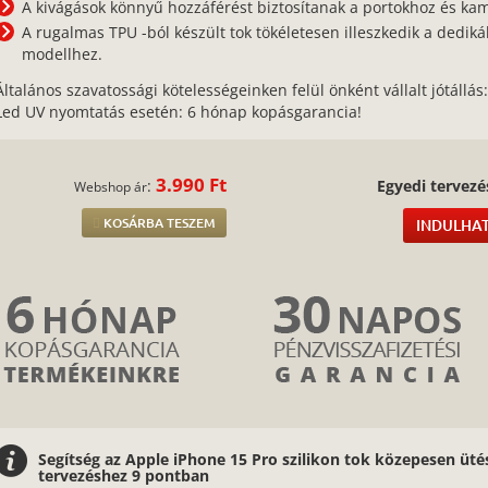
A kivágások könnyű hozzáférést biztosítanak a portokhoz és k
A rugalmas TPU -ból készült tok tökéletesen illeszkedik a dedikál
modellhez.
Általános szavatossági kötelességeinken felül önként vállalt jótállás
Led UV nyomtatás esetén: 6 hónap kopásgarancia!
3.990 Ft
:
Egyedi tervezé
Webshop ár
KOSÁRBA TESZEM
INDULHAT
Segítség az Apple iPhone 15 Pro szilikon tok közepesen üt
tervezéshez 9 pontban