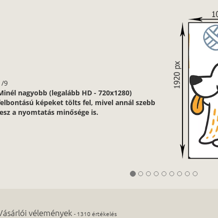
1/9
Minél nagyobb (legalább HD - 720x1280)
felbontású képeket tölts fel, mivel annál szebb
lesz a nyomtatás minősége is.
Vásárlói vélemények
- 1310 értékelés