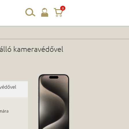
0
sálló kameravédővel
avédővel
ámára