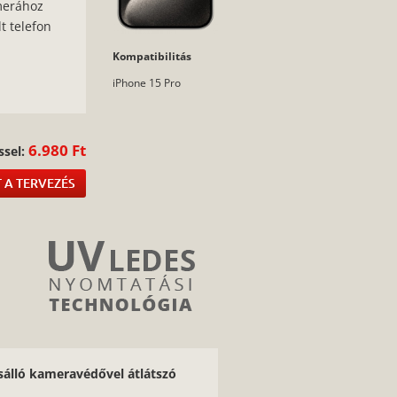
amerához
t telefon
Kompatibilitás
:
iPhone 15 Pro
6.980 Ft
ssel:
 A TERVEZÉS
ésálló kameravédővel átlátszó