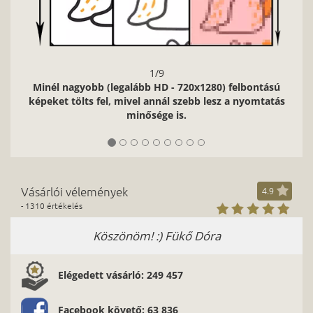
1/9
Minél nagyobb (legalább HD - 720x1280) felbontású
képeket tölts fel, mivel annál szebb lesz a nyomtatás
minősége is.
Vásárlói vélemények
4.9
- 1310 értékelés
Köszönöm! :) Fükő Dóra
Elégedett vásárló: 249 457
Facebook követő: 63 836