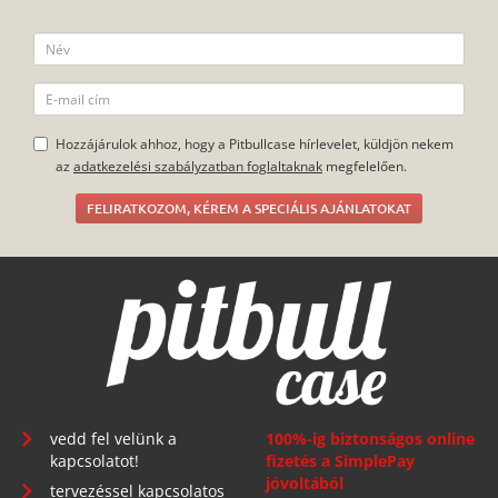
Hozzájárulok ahhoz, hogy a Pitbullcase hírlevelet, küldjön nekem
az
adatkezelési szabályzatban foglaltaknak
megfelelően.
FELIRATKOZOM, KÉREM A SPECIÁLIS AJÁNLATOKAT
vedd fel velünk a
100%-ig biztonságos online
kapcsolatot!
fizetés a SimplePay
jóvoltából
tervezéssel kapcsolatos