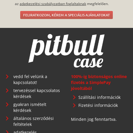
az
adatkezelési szabályzatban foglaltaknak
megfelelően.
FELIRATKOZOM, KÉREM A SPECIÁLIS AJÁNLATOKAT
vedd fel velünk a
100%-ig biztonságos online
kapcsolatot!
fizetés a SimplePay
jóvoltából
tervezéssel kapcsolatos
kérdések
Szállítási információk
gyakran ismételt
Fizetési információk
kérdések
általános szerződési
Minden jog fenntartva.
feltételek
adatkezelés