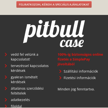
FELIRATKOZOM, KÉREM A SPECIÁLIS AJÁNLATOKAT
vedd fel velünk a
100%-ig biztonságos online
kapcsolatot!
fizetés a SimplePay
jóvoltából
tervezéssel kapcsolatos
kérdések
Szállítási információk
gyakran ismételt
Fizetési információk
kérdések
általános szerződési
Minden jog fenntartva.
feltételek
adatkezelés
főoldal