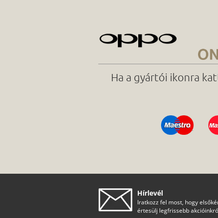
Ha a gyártói ikonra ka
Hírlevél
Iratkozz fel most, hogy elsőké
értesülj legfrissebb akcióinkró