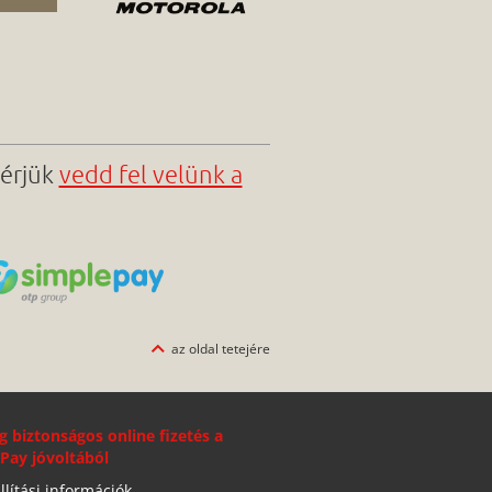
kérjük
vedd fel velünk a
az oldal tetejére
g biztonságos online fizetés a
Pay jóvoltából
llítási információk