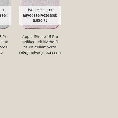
 Ft
Listaár:
3.990 Ft
ssel:
Egyedi tervezéssel:
6.980 Ft
5 Pro
Apple iPhone 15 Pro
ehető
szilikon tok kivehető
oros
ezüst csillámporos
zó
réteg halvány rózsaszín