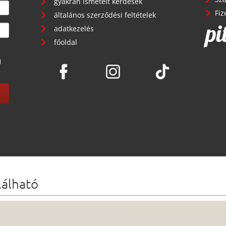
gyakran ismételt kérdések
Fiz
általános szerződési feltételek
adatkezelés
főoldal
i
.
lálható