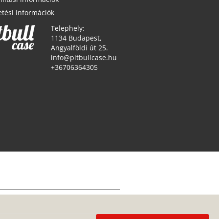
etési információk
Telephely:
1134 Budapest,
Angyalföldi út 25.
info@pitbullcase.hu
+36706364305