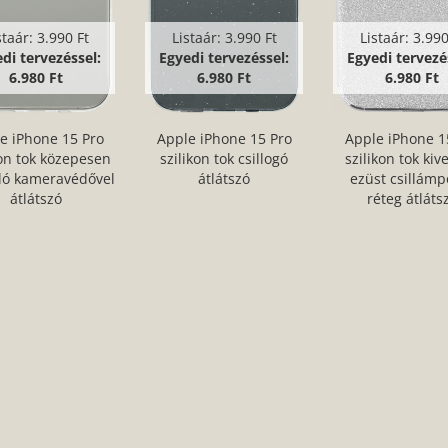
staár:
3.990 Ft
Listaár:
3.990 Ft
Listaár:
3.990
di tervezéssel:
Egyedi tervezéssel:
Egyedi tervezé
6.980 Ft
6.980 Ft
6.980 Ft
e iPhone 15 Pro
Apple iPhone 15 Pro
Apple iPhone 1
kon tok közepesen
szilikon tok csillogó
szilikon tok kiv
lló kameravédővel
átlátszó
ezüst csillámp
átlátszó
réteg átláts