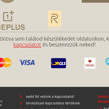
ttintva sem találod készülékedet oldalunkon, 
kapcsolatot
és beszerezzük neked!
vedd fel velünk a kapcsolatot!
100%-i
nt
Simple
tervezéssel kapcsolatos kérdések
l!
Szá