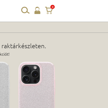
0
 raktárkészleten.
ciót!