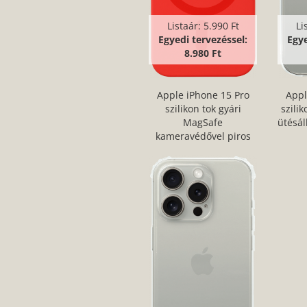
Listaár:
5.990 Ft
Li
Egyedi tervezéssel:
Egye
8.980 Ft
Apple iPhone 15 Pro
Appl
szilikon tok gyári
szili
MagSafe
ütésá
kameravédővel piros